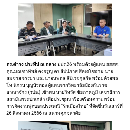
ดร.ดำรง ประทีป ณ ถลา
ง ปปร.26 พร้อมด้วยผู้แทน สสสส.
คุณมณฑาทิพย์ คงจรูญ ดร.สิปปภาส สีลเตโชธาม นาย
สมชาย จรรยา และนายนพดล ลิปิเวชกุลกิจ พร้อมด้วยพล
โท นักรบ บุญบัวทอง ผู้แทนจากวิทยาลัยป้องกันราช
อาณาจักร (วปอ.) เข้าพบ นายวิทวัส ชัยภาคภูมิ เลขาธิการ
สถาบันพระปกเกล้า เพื่อประชุมหารือเตรียมความพร้อม
การจัดงานฟุตบอลประเพณี “รักเมืองไทย” ที่จัดขึ้นวันเสาร์ที่
26 สิงหาคม 2566 ณ สนามศุภชลาศัย