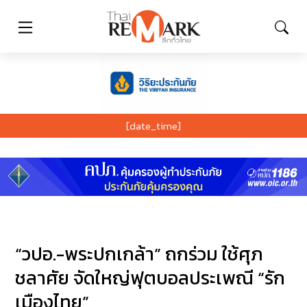
[date_time]
“วปอ.-พระปกเกล้า” ถกร่วม ใช้ศุภ
ชลาศัย จัดใหญ่ฟุตบอลประเพณี “รัก
เมืองไทย”