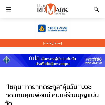
[date_time]
“โชกุน” ทายาทตระกูล”คุ้มวัน” บวช
ทดแทนคุณพ่อแม่ คนแห่ร่วมบุญแน่น
วัด