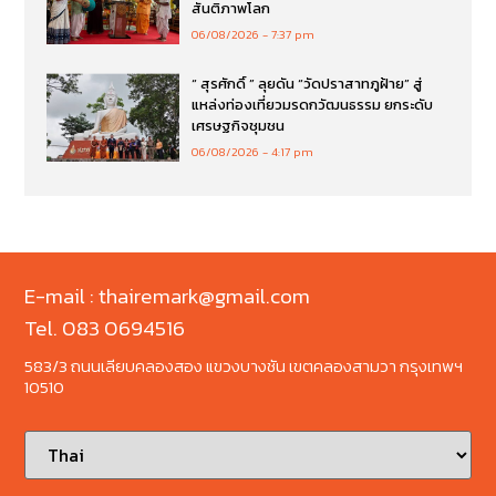
สันติภาพโลก
06/08/2026
7:37 pm
“ สุรศักดิ์ ” ลุยดัน “วัดปราสาทภูฝ้าย” สู่
แหล่งท่องเที่ยวมรดกวัฒนธรรม ยกระดับ
เศรษฐกิจชุมชน
06/08/2026
4:17 pm
E-mail : thairemark@gmail.com
Tel. 083 0694516
583/3 ถนนเลียบคลองสอง แขวงบางชัน เขตคลองสามวา กรุงเทพฯ
10510