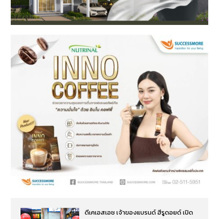
ดีเคเอสเอช เจ้าของแบรนด์ ฮีรูดอยด์ เปิด