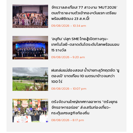
จักรวาลสะเทือน! 77 สาวงาม ‘MUT2026’
ตบเท้ารายงานตัวเข้ากองฯวันแรก เตรียม
พร้อมพิชิตมง 23 ส.ค.นี้!
09/08/2026
10:34 am
‘อนุทิน’ ปลุก SME ไทยสู้เปิดทางทุน-
เทคโนโลยี-ตลาดดันโตระดับโลกพร้อมมอบ
15 รางวัล
09/08/2026
9:20 am
ฝนถล่มแม่ฮ่องสอน! น้ำปายทะลุวิกฤตซัด ‘ซู
ตองเป้’ ขาดเกือบ 10 เมตรนาข้าวจมกว่า
100 ไร่
08/08/2026
10:07 pm
ตรังจัดงานใหญ่!เทศกาลอาหาร “ตรังยุทธ
จักรอาหารอร่อย” ส่งเสริมท่องเที่ยว-
กระตุ้นเศรษฐกิจท้องถิ่น
08/08/2026
8:17 pm