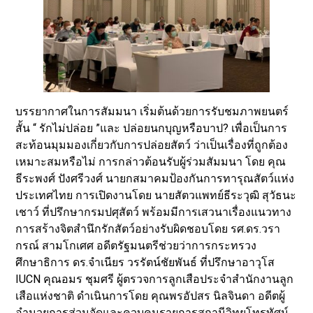
บรรยากาศในการสัมมนา เริ่มต้นด้วยการรับชมภาพยนตร์
สั้น “ รักไม่ปล่อย ”และ ปล่อยนกบุญหรือบาป? เพื่อเป็นการ
สะท้อนมุมมองเกี่ยวกับการปล่อยสัตว์ ว่าเป็นเรื่องที่ถูกต้อง
เหมาะสมหรือไม่ การกล่าวต้อนรับผู้ร่วมสัมมนา โดย คุณ
ธีระพงศ์ ปังศรีวงศ์ นายกสมาคมป้องกันการทารุณสัตว์แห่ง
ประเทศไทย การเปิดงานโดย นายสัตวแพทย์ธีระวุฒิ สุวัธนะ
เชาว์ ที่ปรึกษากรมปศุสัตว์ พร้อมมีการเสวนาเรื่องแนวทาง
การสร้างจิตสำนึกรักสัตว์อย่างรับผิดชอบโดย รศ.ดร.วรา
กรณ์ สามโกเศศ อดีตรัฐมนตรีช่วยว่าการกระทรวง
ศึกษาธิการ ดร.จำเนียร วรรัตน์ชัยพันธ์ ที่ปรึกษาอาวุโส
IUCN คุณอมร ชุมศรี ผู้ตรวจการลูกเสือประจำสำนักงานลูก
เสือแห่งชาติ ดำเนินการโดย คุณพรอัปสร นิลจินดา อดีตผู้
อำนวยการส่วนจัดและควบคุมรายการสถานีวิทยุโทรทัศน์