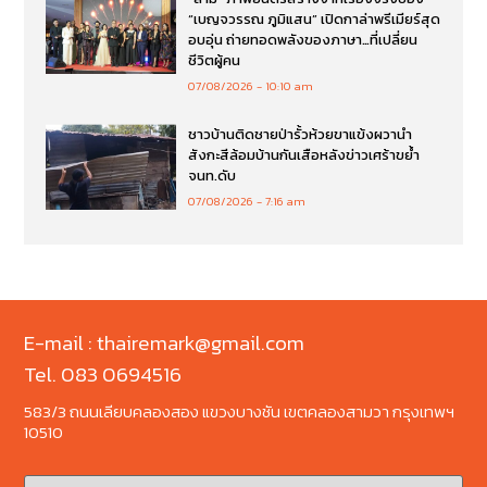
“เบญจวรรณ ภูมิแสน” เปิดกาล่าพรีเมียร์สุด
อบอุ่น ถ่ายทอดพลังของภาษา…ที่เปลี่ยน
ชีวิตผู้คน
07/08/2026
10:10 am
ชาวบ้านติดชายป่ารั้วห้วยขาแข้งผวานำ
สังกะสีล้อมบ้านกันเสือหลังข่าวเศร้าขย้ำ
จนท.ดับ
07/08/2026
7:16 am
E-mail : thairemark@gmail.com
Tel. 083 0694516
583/3 ถนนเลียบคลองสอง แขวงบางชัน เขตคลองสามวา กรุงเทพฯ
10510