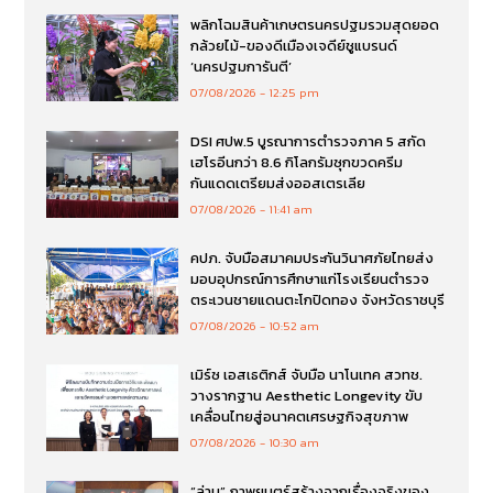
พลิกโฉมสินค้าเกษตรนครปฐมรวมสุดยอด
กล้วยไม้-ของดีเมืองเจดีย์ชูแบรนด์
‘นครปฐมการันตี’
07/08/2026
12:25 pm
DSI ศปพ.5 บูรณาการตำรวจภาค 5 สกัด
เฮโรอีนกว่า 8.6 กิโลกรัมซุกขวดครีม
กันแดดเตรียมส่งออสเตรเลีย
07/08/2026
11:41 am
คปภ. จับมือสมาคมประกันวินาศภัยไทยส่ง
มอบอุปกรณ์การศึกษาแก่โรงเรียนตำรวจ
ตระเวนชายแดนตะโกปิดทอง จังหวัดราชบุรี
07/08/2026
10:52 am
เมิร์ซ เอสเธติกส์ จับมือ นาโนเทค สวทช.
วางรากฐาน Aesthetic Longevity ขับ
เคลื่อนไทยสู่อนาคตเศรษฐกิจสุขภาพ
07/08/2026
10:30 am
“ล่าม” ภาพยนตร์สร้างจากเรื่องจริงของ