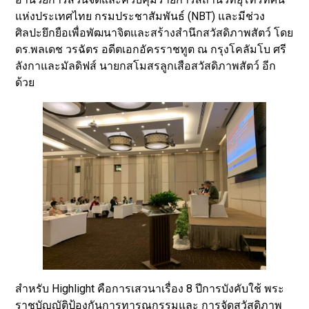
แห่งประเทศไทย กรมประชาสัมพันธ์ (NBT) และมีช่วง
ศิลปะยึกยือเพื่อพัฒนาจิตและสร้างสำนึกสวัสดิภาพสัตว์ โดย
ดร.พลเดช วรฉัตร อดีตเอกอัครราชทูต ณ กรุงโคลัมโบ ศรี
ลังกาและมัลดิฟส์ นายกสโมสรลูกเสือสวัสดิภาพสัตว์ อีก
ด้วย
สำหรับ Highlight คือการเสวนาเรื่อง 8 ปีการบังคับใช้ พระ
ราชบัญญัติป้องกันการทารุณกรรมและ การจัดสวัสดิภาพ