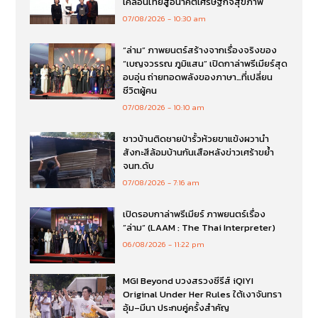
เคลื่อนไทยสู่อนาคตเศรษฐกิจสุขภาพ
07/08/2026
10:30 am
“ล่าม” ภาพยนตร์สร้างจากเรื่องจริงของ
“เบญจวรรณ ภูมิแสน” เปิดกาล่าพรีเมียร์สุด
อบอุ่น ถ่ายทอดพลังของภาษา…ที่เปลี่ยน
ชีวิตผู้คน
07/08/2026
10:10 am
ชาวบ้านติดชายป่ารั้วห้วยขาแข้งผวานำ
สังกะสีล้อมบ้านกันเสือหลังข่าวเศร้าขย้ำ
จนท.ดับ
07/08/2026
7:16 am
เปิดรอบกาล่าพรีเมียร์ ภาพยนตร์เรื่อง
”ล่าม“ (LAAM : The Thai Interpreter)
06/08/2026
11:22 pm
MGI Beyond บวงสรวงซีรีส์ iQIYI
Original Under Her Rules ใต้เงาจันทรา
อุ้ม–มีนา ประกบคู่ครั้งสำคัญ