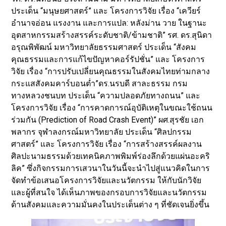
ประเด็น “มนุษยศาสตร์” และ โครงการวิจัย เรื่อง “เควียร์
อำนาจอ่อน แรงงาน และการแปล: หลังม่าน วาย ในฐานะ
อุตสาหกรรมสร้างสรรค์ระดับชาติ/ข้ามชาติ” รศ. ดร.สุนิดา
อรุณพิพัฒน์ มหาวิทยาลัยธรรมศาสตร์ ประเด็น “สังคม
คุณธรรมและการแก้ไขปัญหาคอร์รัปชั่น” และ โครงการ
วิจัย เรื่อง “การปรับเปลี่ยนคุณธรรมในสังคมไทยท่ามกลาง
กระแสสังคมคาร์บอนต่ำ”ดร.นรบดี สาละธรรม กรม
ทางหลวงชนบท ประเด็น “ความปลอดภัยทางถนน” และ
โครงการวิจัย เรื่อง “การคาดการณ์อุบัติเหตุในขณะใช้ถนน
ร่วมกัน (Prediction of Road Crash Event)” ผศ.สุรชัย เอก
พลากร จุฬาลงกรณ์มหาวิทยาลัย ประเด็น “ศิลปกรรม
ศาสตร์” และ โครงการวิจัย เรื่อง “การสร้างสรรค์ผลงาน
ศิลปะนามธรรมด้วยเทคนิคภาพพิมพ์ร่องลึกด้วยแผ่นอะคริ
ลิค” ซึ่งกิจกรรมการเสวนาในวันนี้จะนำไปสู่แนวคิดในการ
จัดทำข้อเสนอโครงการวิจัยและนวัตกรรม ให้กับนักวิจัย
และผู้ที่สนใจ ได้เห็นภาพของกรอบการวิจัยและนวัตกรรม
ด้านสังคมและความมั่นคงในประเด็นต่าง ๆ ที่ชัดเจนยิ่งขึ้น