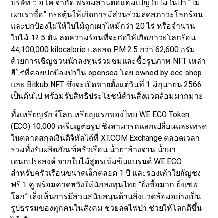
บริษัท วี อีโค จำกัด พร้อมสานต่อแคมเปญใบไม้ในป่า “ไม่
เผาเราซื้อ” กระตุ้นให้เกิดการมีส่วนร่วมลดสภาวะโลกร้อน
และปกป้องไม่ให้ใบไม้ถูกเผาไหม้กว่า 20 ไร่ หรือจำนวน
ใบไม้ 12.5 ตัน ลดความร้อนที่จะก่อให้เกิดภาวะโลกร้อน
44,100,000 kilocalorie และลด PM 2.5 กว่า 62,600 กรัม
ด้วยการเชิญชวนนักลงทุนร่วมชมและซื้อรูปภาพ NFT เหล่า
ฮีโร่ที่คอยปกป้องป่าใน opensea โดย owned by eco shop
และ Bitkub NFT ซึ่งจะเปิดขายตั้งแต่วันที่ 1 มิถุนายน 2566
เป็นต้นไป พร้อมรับสิทธิประโยชน์ด้านสิ่งแวดล้อมมากมาย
ทั้งเหรียญรักษ์โลกเหรียญแรกของไทย WE ECO Token
(ECO) 10,000 เหรียญต่อรูป ซึ่งสามารถแลกเปลี่ยนและเทรด
ในตลาดสกุลเงินดิจิทัลได้ที่ XT.COM Exchange ตลอดเวลา
รวมทั้งรับผลิตภัณฑ์ครัวเรือน น้ำยาล้างจาน น้ำยา
เอนกประสงค์ จากใบไม้สูตรเข้มข้นแบรนด์ WE ECO
สำหรับครัวเรือนขนาดเล็กตลอด 1 ปี และรองเท้าใยกัญชง
ฟรี 1 คู่ พร้อมคาดหวังให้นักลงทุนไทย “ยิ่งซื้อมาก ยิ่งเซฟ
โลก” เล็งเห็นการมีส่วนสนับสนุนด้านสิ่งแวดล้อมอย่างเป็น
รูปธรรมของทุกคนในสังคม ช่วยลดไฟป่า ช่วยให้โลกดีขึ้น