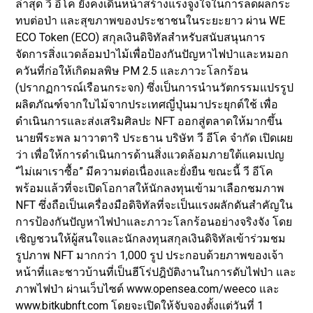
ล่าสุด วี อีโค ยังคงเดินหน้าสร้างแรงจูงใจในการลดผลกระ
ทบต่อป่า และสุขภาพของประชาชนในระยะยาว ผ่าน WE
ECO Token (ECO) สกุลเงินดิจิทัลสำหรับสนับสนุนการ
จัดการสิ่งแวดล้อมป่าไม้เพื่อป้องกันปัญหาไฟป่าและหมอก
ควันที่ก่อให้เกิดมลพิษ PM 2.5 และภาวะโลกร้อน
(ปรากฏการณ์เรือนกระจก) ซึ่งเป็นการนำนวัตกรรมแปรรูป
ผลิตภัณฑ์จากใบไม้จากประเทศญี่ปุ่นมาประยุกต์ใช้ เพื่อ
ดำเนินการและส่งเสริมศิลปะ NFT ออกสู่ตลาดให้มากขึ้น
นายพีระพล มาวาตาริ ประธาน บริษัท วี อีโค จำกัด เปิดเผย
ว่า เพื่อให้การดำเนินการด้านสิ่งแวดล้อมภายใต้แคมเปญ
“ไม่เผาเราซื้อ” มีความต่อเนื่องและยั่งยืน ขณะนี้ วี อีโค
พร้อมแล้วที่จะเปิดโอกาสให้นักลงทุนเข้ามาเลือกชมภาพ
NFT ซึ่งถือเป็นเครื่องมือดิจิทัลที่จะเป็นแรงผลักดันสำคัญใน
การป้องกันปัญหาไฟป่าและภาวะโลกร้อนอย่างจริงจัง โดย
เชิญชวนให้ผู้สนใจและนักลงทุนสกุลเงินดิจิทัลเข้าร่วมชม
รูปภาพ NFT มากกว่า 1,000 รูป ประกอบด้วยภาพของเจ้า
หน้าที่และชาวบ้านที่เป็นฮีโร่ปฎิบัติงานในการดับไฟป่า และ
ภาพไฟป่า ผ่านเว็บไซต์ www.opensea.com/weeco และ
www.bitkubnft.com โดยจะเปิดให้จับจองตั้งแต่วันที่ 1