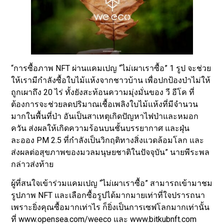
“การซื้อภาพ NFT ผ่านแคมเปญ “ไม่เผาเราซื้อ” 1 รูป จะช่วย
ให้เรามีกำลังซื้อใบไม้แห้งจากชาวบ้าน เพื่อปกป้องป่าไม่ให้
ถูกเผาถึง 20 ไร่ ทั้งยังสะท้อนความมุ่งมั่นของ วี อีโค ที่
ต้องการจะช่วยลดปริมาณเชื้อเพลิงใบไม้แห้งที่มีจำนวน
มากในพื้นที่ป่า อันเป็นสาเหตุเกิดปัญหาไฟป่าและหมอก
ควัน ส่งผลให้เกิดความร้อนบนชั้นบรรยากาศ และฝุ่น
ละออง PM 2.5 ที่กำลังเป็นวิกฤติทางสิ่งแวดล้อมโลก และ
ส่งผลต่อสุขภาพของมวลมนุษยชาติในปัจจุบัน” นายพีระพล
กล่าวส่งท้าย
ผู้ที่สนใจเข้าร่วมแคมเปญ “ไม่เผาเราซื้อ” สามารถเข้ามาชม
รูปภาพ NFT และเลือกซื้อรูปได้มากมายเท่าที่ใจปรารถนา
เพราะยิ่งคุณซื้อมากเท่าไร ก็ยิ่งเป็นการเซฟโลกมากเท่านั้น
ที่ www.opensea.com/weeco และ www.bitkubnft.com