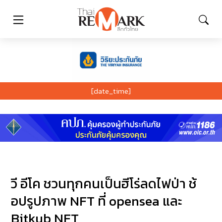
[date_time]
วี อีโค ชวนทุกคนเป็นฮีโร่ลดไฟป่า ช้
อปรูปภาพ NFT ที่ opensea และ
Bitkub NFT