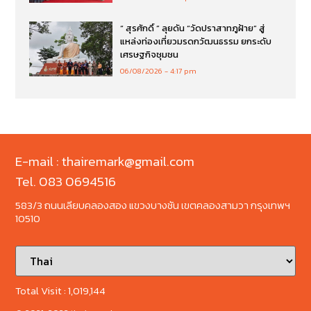
“ สุรศักดิ์ ” ลุยดัน “วัดปราสาทภูฝ้าย” สู่
แหล่งท่องเที่ยวมรดกวัฒนธรรม ยกระดับ
เศรษฐกิจชุมชน
06/08/2026
4:17 pm
E-mail : thairemark@gmail.com
Tel. 083 0694516
583/3 ถนนเลียบคลองสอง แขวงบางชัน เขตคลองสามวา กรุงเทพฯ
10510
Total Visit :
1,019,144