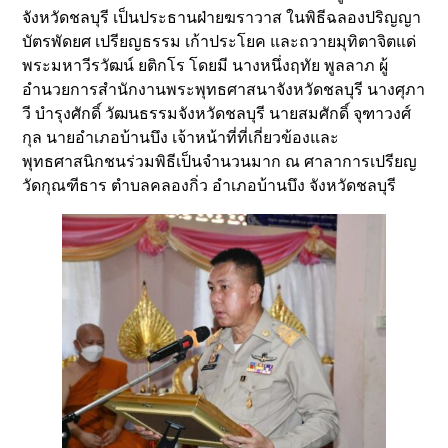
จังหวัดชลบุรี เป็นประธานฝ่ายฆราวาส ในพิธีฉลองปริญญา
บัตรพัดยศ เปรียญธรรม เก้าประโยค และถวายมุทิตาจิตแด่
พระมหาวีรวัฒน์ ยติกโร โดยมี นางหนึ่งฤทัย พูลลาภ ผู้
อำนวยการสำนักงานพระพุทธศาสนาจังหวัดชลบุรี นางศุภา
วี บำรุงศักดิ์ วัฒนธรรมจังหวัดชลบุรี นายสมศักดิ์ จุฑาวงศ์
กุล นายอำเภอบ้านบึง เจ้าหน้าที่ที่เกี่ยวข้องและ
พุทธศาสนิกชนร่วมพิธีเป็นจำนวนมาก ณ ศาลาการเปรียญ
วัดกุณฑีธาร ตำบลคลองกิ่ว อำเภอบ้านบึง จังหวัดชลบุรี