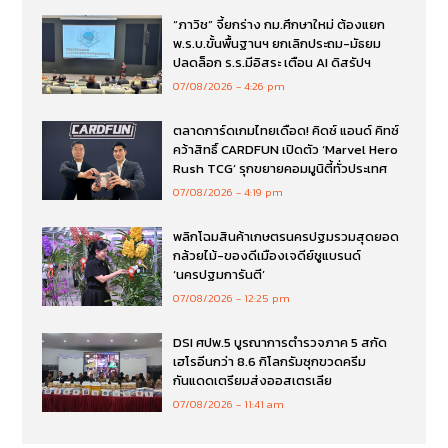
“ภาวิช” จี้ยกร่าง กม.ศึกษาใหม่ ต้องแยก
พ.ร.บ.ขั้นพื้นฐานฯ ยกเลิกประถม-มัธยม
ปลดล็อก ร.ร.มีอิสระ เตือน AI ดิสรัปฯ
07/08/2026
4:26 pm
ตลาดการ์ดเกมไทยเดือด! คิดซ์ แอนด์ คิทซ์
คว้าสิทธิ์ CARDFUN เปิดตัว ‘Marvel Hero
Rush TCG’ รุกขยายคอมมูนิตี้ทั่วประเทศ
07/08/2026
4:19 pm
พลิกโฉมสินค้าเกษตรนครปฐมรวมสุดยอด
กล้วยไม้-ของดีเมืองเจดีย์ชูแบรนด์
‘นครปฐมการันตี’
07/08/2026
12:25 pm
DSI ศปพ.5 บูรณาการตำรวจภาค 5 สกัด
เฮโรอีนกว่า 8.6 กิโลกรัมซุกขวดครีม
กันแดดเตรียมส่งออสเตรเลีย
07/08/2026
11:41 am