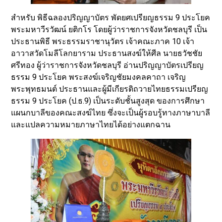
สำหรับ พิธีฉลองปริญญาบัตร พัดยศเปรียญธรรม 9 ประโยค
พระมหาวีรวัฒน์ ยติกโร โดยผู้ว่าราชการจังหวัดชลบุรี เป็น
ประธานพิธี พระธรรมราชานุวัตร เจ้าคณะภาค 10 เจ้า
อาวาสวัดโมลีโลกยาราม ประธานสงฆ์ให้ศีล นายธวัชชัย
ศรีทอง ผู้ว่าราชการจังหวัดชลบุรี อ่านปริญญาบัตรเปรียญ
ธรรม 9 ประโยค พระสงฆ์เจริญชัยมงคลคาถา เจริญ
พระพุทธมนต์ ประธานและผู้มีเกียรติถวายไทยธรรมเปรียญ
ธรรม 9 ประโยค (ป.ธ.9) เป็นระดับชั้นสูงสุด ของการศึกษา
แผนกบาลีของคณะสงฆ์ไทย ซึ่งจะเป็นผู้รอบรู้ทางภาษาบาลี
และแปลความหมายภาษาไทยได้อย่างแตกฉาน