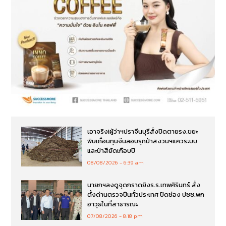
เอาจริง!ผู้ว่าฯปราจีนบุรีสั่งปิดตายรง.ขยะ
พิษเถื่อนทุนจีนลอบรุกป่าสงวนฯแควระบบ
และป่าสียัดเกือบปี
08/08/2026
6:39 am
นายกฯลงดูจุดกราดยิงร.ร.เทพศิรินทร์ สั่ง
ตั้งด่านตรวจปืนทั่วประเทศ ปิดช่อง ปชช.พก
อาวุธในที่สาธารณะ
07/08/2026
8:18 pm