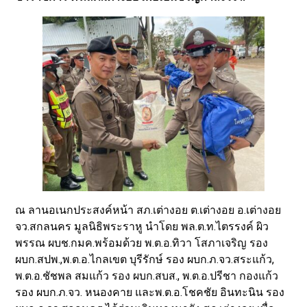
ณ ลานอเนกประสงค์หน้า สภ.เต่างอย ต.เต่างอย อ.เต่างอย
จว.สกลนคร มูลนิธิพระราหู นำโดย พล.ต.ท.ไตรรงค์ ผิว
พรรณ ผบช.กมค.พร้อมด้วย พ.ต.อ.ทิวา โสภาเจริญ รอง
ผบก.สปพ.,พ.ต.อ.ไกลเขต บุรีรักษ์ รอง ผบก.ภ.จว.สระแก้ว,
พ.ต.อ.ชัชพล สมแก้ว รอง ผบก.สบส., พ.ต.อ.ปรีชา กองแก้ว
รอง ผบก.ภ.จว. หนองคาย และพ.ต.อ.โชคชัย อินทะนิน รอง