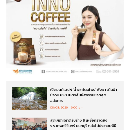
เปิดมนต์เสน่ห์ ‘น้ำตกโตนไพร’ พังงา เดินฝ่า
ป่าดิบ 650 เมตรสัมผัสธรรมชาติสุด
อลังการ
08/08/2026
6:00 pm
สุดเศร้า!ญาติรับร่าง 8 เหยื่อกราดยิง
ร.ร.เทพศริรินทร์ นนทบุรี กลับไปประกอบพิธี