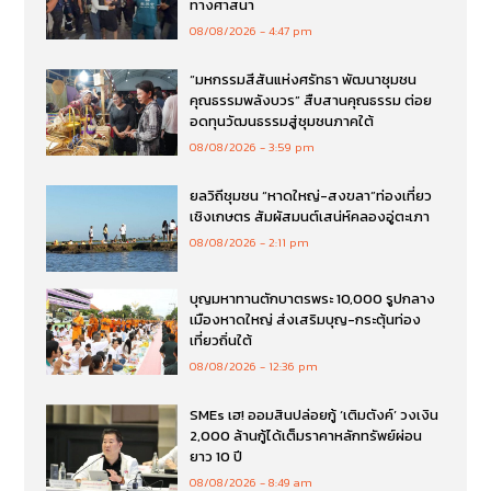
ทางศาสนา
08/08/2026
4:47 pm
“มหกรรมสีสันแห่งศรัทธา พัฒนาชุมชน
คุณธรรมพลังบวร” สืบสานคุณธรรม ต่อย
อดทุนวัฒนธรรมสู่ชุมชนภาคใต้
08/08/2026
3:59 pm
ยลวิถีชุมชน “หาดใหญ่-สงขลา”ท่องเที่ยว
เชิงเกษตร สัมผัสมนต์เสน่ห์คลองอู่ตะเภา
08/08/2026
2:11 pm
บุญมหาทานตักบาตรพระ 10,000 รูปกลาง
เมืองหาดใหญ่ ส่งเสริมบุญ-กระตุ้นท่อง
เที่ยวถิ่นใต้
08/08/2026
12:36 pm
SMEs เฮ! ออมสินปล่อยกู้ ‘เติมตังค์’ วงเงิน
2,000 ล้านกู้ได้เต็มราคาหลักทรัพย์ผ่อน
ยาว 10 ปี
08/08/2026
8:49 am