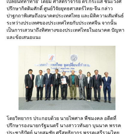
เปลี่ยนที่ท้าทาย’ โดยมี ศาสตราจารย์ ดร.กระแส ชนะวงศ์
ปรึกษากิตติมศักดิ์ ศูนย์วิจัยยุทธศาสตร์ไทย-จีน กล่าว
ปาฐกถาพิเศษถึงอนาคตประเทศไทย และมิติความสัมพันธ์
ระหว่างประเทศของประเทศไทยกับประเทศจีน จากนั้น
เป็นการเสวนาถึงทิศทางของประเทศไทยในอนาคต ปัญหา
และข้อเสนอแนะ
โดยวิทยากร ประกอบด้วย นายไพศาล พืชมงคล อดีตที่
ปรึกษารองนายกรัฐมนตรี นางสาววทันยา บุนนาค พรรค
ประชาธิปัตย์ นายสมชัย ศรีสุทธิยากร พรรคเสรีรวมไทย