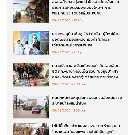
อพยพสิ่งของวุ่น!แม่น้ำปิงเอ่อล้นตลิ่งท่วม
ร้านค้าริมฝั่งตัวเมืองเชียงใหม่-ทหาร
พัน.มทบ.33 รุดช่วยผู้ประสบภัย
09/08/2026
10:36 pm
นายกฯอนุทิน เชิดชู 264 กำนัน- ผู้ใหญ่บ้าน
ยอดเยี่ยม มอบแหนบทองคำ ‘รางวัล
เกียรติยศแห่งการเสียสละ’
09/08/2026
9:13 pm
ทลายรังยาเสพติดเมืองนนท์! ยึดไอซ์เฉียด
80 กก.-ยาบ้าหมื่นเม็ด รวบ “บังยูซุป” เฝ้า
คลัง-ดัดแปลงรถตู้เตรียมกระจายทั่วกรุง
09/08/2026
2:28 pm
ฝนตกหนักไม่หยุด!นครพนมท่วมฉับพลัน เร่ง
ระบายน้ำลงแม่น้ำโขง
09/08/2026
1:05 pm
ไข่ไก่ขึ้นอีกแล้ว! แผงละ 120 บาท ร้านชุมชน
โคราชโอด ‘ของแพง-คนไม่มีเงิน’ ลูกค้า