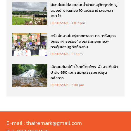
ฝนถล่มแม่ฮ่องสอน! น้ำปายทะลุวิกฤตซัด ‘ซู
ตองเป้’ ขาดเกือบ 10 เมตรนาข้าวจมกว่า
100 ไร่
08/08/2026
10:07 pm
ตรังจัดงานใหญ่!เทศกาลอาหาร “ตรังยุทธ
จักรอาหารอร่อย” ส่งเสริมท่องเที่ยว-
กระตุ้นเศรษฐกิจท้องถิ่น
08/08/2026
8:17 pm
เปิดมนต์เสน่ห์ ‘น้ำตกโตนไพร’ พังงา เดินฝ่า
ป่าดิบ 650 เมตรสัมผัสธรรมชาติสุด
อลังการ
08/08/2026
6:00 pm
E-mail : thairemark@gmail.com