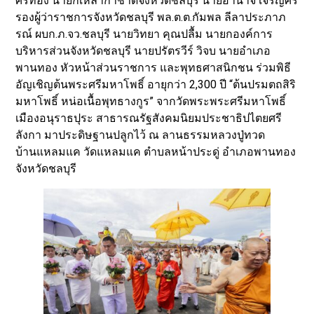
ศรีทอง นายกเหล่ากาชาดจังหวัดชลบุรี นายอำนาจ เจริญศรี
รองผู้ว่าราชการจังหวัดชลบุรี พล.ต.ต.กัมพล ลีลาประภาภ
รณ์ ผบก.ภ.จว.ชลบุรี นายวิทยา คุณปลื้ม นายกองค์การ
บริหารส่วนจังหวัดชลบุรี นายปรัตรวีร์ วิจบ นายอำเภอ
พานทอง หัวหน้าส่วนราชการ และพุทธศาสนิกชน ร่วมพิธี
อัญเชิญต้นพระศรีมหาโพธิ์ อายุกว่า 2,300 ปี “ต้นปรมตถสิริ
มหาโพธิ์ หน่อเนื้อพุทธางกูร” จากวัดพระพระศรีมหาโพธิ์
เมืองอนุราธปุระ สาธารณรัฐสังคมนิยมประชาธิปไตยศรี
ลังกา มาประดิษฐานปลูกไว้ ณ ลานธรรมหลวงปู่ทวด
บ้านแหลมแค วัดแหลมแค ตำบลหน้าประดู่ อำเภอพานทอง
จังหวัดชลบุรี