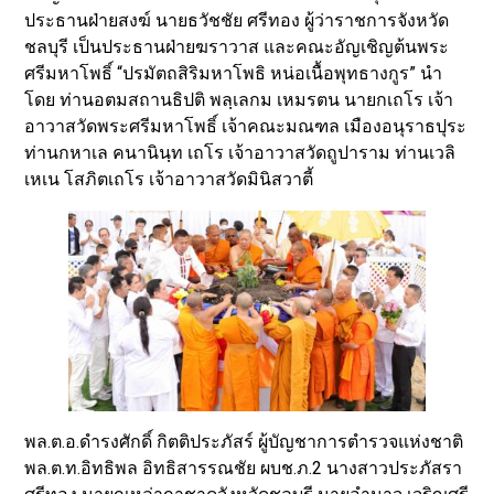
ประธานฝ่ายสงฆ์ นายธวัชชัย ศรีทอง ผู้ว่าราชการจังหวัด
ชลบุรี เป็นประธานฝ่ายฆราวาส และคณะอัญเชิญต้นพระ
ศรีมหาโพธิ์ “ปรมัตถสิริมหาโพธิ หน่อเนื้อพุทธางกูร” นำ
โดย ท่านอตมสถานธิปติ พลฺเลกม เหมรตน นายกเถโร เจ้า
อาวาสวัดพระศรีมหาโพธิ์ เจ้าคณะมณฑล เมืองอนุราธปุระ
ท่านกหาเล คนานินฺท เถโร เจ้าอาวาสวัดถูปาราม ท่านเวลิ
เหเน โสภิตเถโร เจ้าอาวาสวัดมินิสวาตี้
พล.ต.อ.ดำรงศักดิ์ กิตติประภัสร์ ผู้บัญชาการตำรวจแห่งชาติ
พล.ต.ท.อิทธิพล อิทธิสารรณชัย ผบช.ภ.2 นางสาวประภัสรา