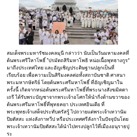
สมเด็จพระมหารัชมงคลมุนี กล่าวว่า นับเป็นวันมหามงคลที่
ต้นพระศรีใหาโพธิ์ “ปรมัตถสิริมหาโพธิ หน่อเนื้อพุทธางกูร”
มาถึงประเทศไทย และอัญเชิญประดิษฐานปลูกเป็นที่
เรียบร้อย เพื่อความเป็นสิริมงคลต่อทั้งสถาบันชาติ ศาสนา
พระมหากษัตริย์ โดยต้นพระศรีมหาโพธิ์ ที่อัญเชิญมาใน
ครั้งนี้ เกิดจากหน่อต้นพระศรีมหาโพธิ์ที่พระนางสังฆมิตตา
เถรี ได้รับพระบัญชาจากพระเจ้าอโศกให้นำกิ่งด้านขวาของ
ต้นพระศรีมหาโพธิ์ที่พุทธคยา ประเทศอินเดีย ที่
พระพุทธเจ้าเสด็จประทับตรัสรู้ ไปถวายแด่พระเจ้าเทวานัม
ปิยตัสสะ แห่งลังกาทวีป หรือประเทศศรีลังกาในปัจจุบันโดย
พระเจ้าเทวานัมปิยตัสสะได้นำไปทรงปลูกไว้ที่เมืองอนุราธปุ
ระ