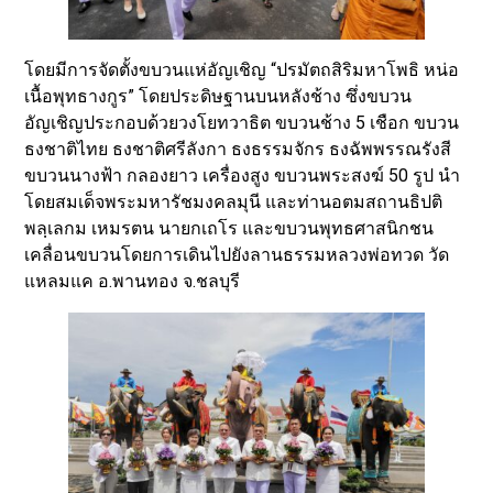
โดยมีการจัดตั้งขบวนแห่อัญเชิญ “ปรมัตถสิริมหาโพธิ หน่อ
เนื้อพุทธางกูร” โดยประดิษฐานบนหลังช้าง ซึ่งขบวน
อัญเชิญประกอบด้วยวงโยทวาธิต ขบวนช้าง 5 เชือก ขบวน
ธงชาติไทย ธงชาติศรีลังกา ธงธรรมจักร ธงฉัพพรรณรังสี
ขบวนนางฟ้า กลองยาว เครื่องสูง ขบวนพระสงฆ์ 50 รูป นำ
โดยสมเด็จพระมหารัชมงคลมุนี และท่านอตมสถานธิปติ
พลฺเลกม เหมรตน นายกเถโร และขบวนพุทธศาสนิกชน
เคลื่อนขบวนโดยการเดินไปยังลานธรรมหลวงพ่อทวด วัด
แหลมแค อ.พานทอง จ.ชลบุรี