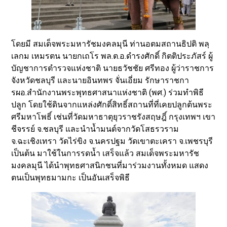
โดยมี สมเด็จพระมหารัชมงคลมุนี ท่านอตมสถานธิปติ พลฺ
เลกม เหมรตน นายกเถโร พล.ต.อ.ดำรงศักดิ์ กิตติประภัสร์ ผู้
บัญชาการตำรวจแห่งชาติ นายธวัชชัย ศรีทอง ผู้ว่าราชการ
จังหวัดชลบุรี และนายอินทพร จั่นเอี่ยม รักษาราชกา
รผอ.สำนักงานพระพุทธศาสนาแห่งชาติ (พศ.) ร่วมทำพิธี
ปลูก โดยใช้ดินจากแหล่งศักดิ์สิทธิ์สถานที่ที่เคยปลูกต้นพระ
ศรีมหาโพธิ์ เช่นที่วัดมหาธาตุยุวราชรังสฤษฎิ์ กรุงเทพฯ เขา
ชีจรรย์ จ.ชลบุรี และนำน้ำมนต์จากวัดโสธรวราม
จ.ฉะเชิงเทรา วัดไร่ขิง จ.นครปฐม วัดเขาตะเครา จ.เพชรบุรี
เป็นต้น มาใช้ในการรดน้ำ เสร็จแล้ว สมเด็จพระมหารัช
มงคลมุนี ได้นำพุทธศาสนิกชนที่มาร่วมงานทั้งหมด แสดง
ตนเป็นพุทธมามกะ เป็นอันเสร็จพิธี