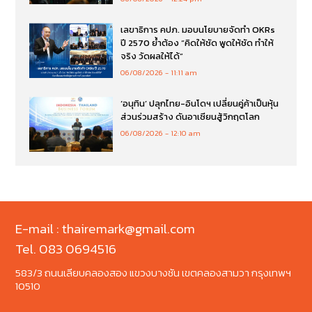
เลขาธิการ คปภ. มอบนโยบายจัดทำ OKRs
ปี 2570 ย้ำต้อง “คิดให้ชัด พูดให้ชัด ทำให้
จริง วัดผลให้ได้”
06/08/2026
11:11 am
‘อนุทิน’ ปลุกไทย-อินโดฯ เปลี่ยนคู่ค้าเป็นหุ้น
ส่วนร่วมสร้าง ดันอาเซียนสู้วิกฤตโลก
06/08/2026
12:10 am
E-mail : thairemark@gmail.com
Tel. 083 0694516
583/3 ถนนเลียบคลองสอง แขวงบางชัน เขตคลองสามวา กรุงเทพฯ
10510