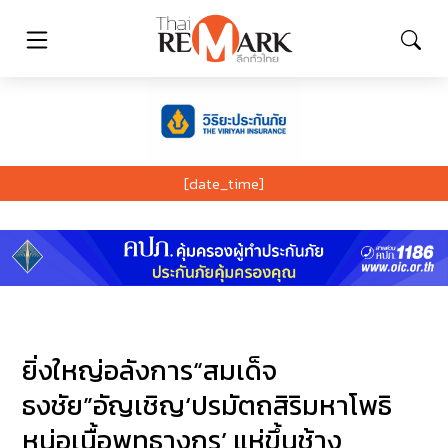
[date_time]
ยิ่งใหญ่อลังการ“สมเด็จ
ธงชัย”อัญเชิญ‘ปรมัตถสิริมหาโพธิ
หน่อเนื้อพุทธางกูร’ แห่ขึ้นช้าง