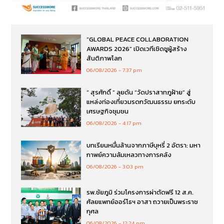
“GLOBAL PEACE COLLABORATION
AWARDS 2026” เปิดเวทีเชิดชูผู้สร้าง
สันติภาพโลก
06/08/2026
7:37 pm
“ สุรศักดิ์ ” ลุยดัน “วัดปราสาทภูฝ้าย” สู่
แหล่งท่องเที่ยวมรดกวัฒนธรรม ยกระดับ
เศรษฐกิจชุมชน
06/08/2026
4:17 pm
บทเรียนหมื่นล้านจากภาษีบุหรี่ 2 อัตรา: มหา
กาพย์ความล้มเหลวทางการคลัง
06/08/2026
3:03 pm
รพ.ชัยภูมิ ร่วมโครงการผ่าตัดฟรี 12 ส.ค.
ศัลยแพทย์ออร์โธฯ อาสา ถวายเป็นพระราช
กุศล
06/08/2026
12:24 pm