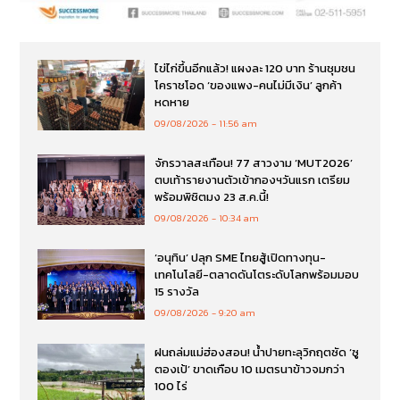
ไข่ไก่ขึ้นอีกแล้ว! แผงละ 120 บาท ร้านชุมชน
โคราชโอด ‘ของแพง-คนไม่มีเงิน’ ลูกค้า
หดหาย
09/08/2026
11:56 am
จักรวาลสะเทือน! 77 สาวงาม ‘MUT2026’
ตบเท้ารายงานตัวเข้ากองฯวันแรก เตรียม
พร้อมพิชิตมง 23 ส.ค.นี้!
09/08/2026
10:34 am
‘อนุทิน’ ปลุก SME ไทยสู้เปิดทางทุน-
เทคโนโลยี-ตลาดดันโตระดับโลกพร้อมมอบ
15 รางวัล
09/08/2026
9:20 am
ฝนถล่มแม่ฮ่องสอน! น้ำปายทะลุวิกฤตซัด ‘ซู
ตองเป้’ ขาดเกือบ 10 เมตรนาข้าวจมกว่า
100 ไร่