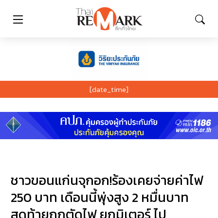
[date_time]
ชาวขอนแก่นจุกอก!ร้องเคยจ่ายค่าไฟ
250 บาท เดือนนี้พุ่งสูง 2 หมื่นบาท
สุดท้ายถูกตัดไฟ ยกมิเตอร์ ไป