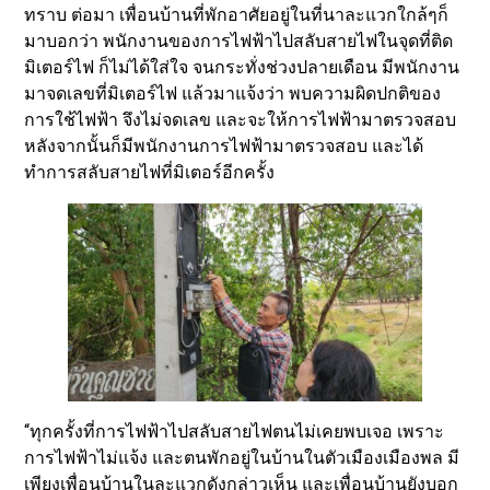
ทราบ ต่อมา เพื่อนบ้านที่พักอาศัยอยู่ในที่นาละแวกใกล้ๆก็
มาบอกว่า พนักงานของการไฟฟ้าไปสลับสายไฟในจุดที่ติด
มิเตอร์ไฟ ก็ไม่ได้ใส่ใจ จนกระทั่งช่วงปลายเดือน มีพนักงาน
มาจดเลขที่มิเตอร์ไฟ แล้วมาแจ้งว่า พบความผิดปกติของ
การใช้ไฟฟ้า จึงไม่จดเลข และจะให้การไฟฟ้ามาตรวจสอบ
หลังจากนั้นก็มีพนักงานการไฟฟ้ามาตรวจสอบ และได้
ทำการสลับสายไฟที่มิเตอร์อีกครั้ง
“ทุกครั้งที่การไฟฟ้าไปสลับสายไฟตนไม่เคยพบเจอ เพราะ
การไฟฟ้าไม่แจ้ง และตนพักอยู่ในบ้านในตัวเมืองเมืองพล มี
เพียงเพื่อนบ้านในละแวกดังกล่าวเห็น และเพื่อนบ้านยังบอก