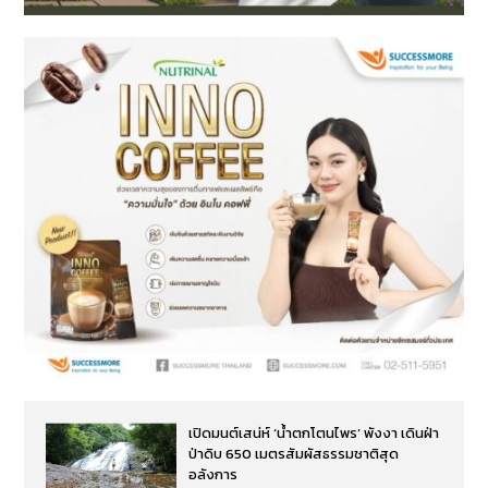
เปิดมนต์เสน่ห์ ‘น้ำตกโตนไพร’ พังงา เดินฝ่า
ป่าดิบ 650 เมตรสัมผัสธรรมชาติสุด
อลังการ