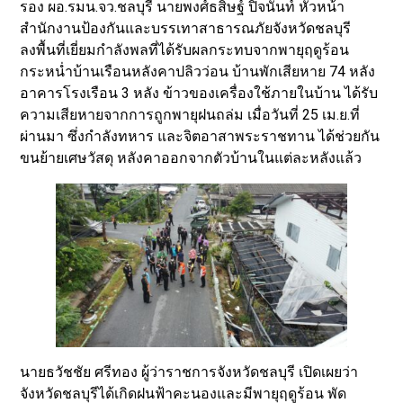
รอง ผอ.รมน.จว.ชลบุรี นายพงศ์ธสิษฐ์ ปิจนันท์ หัวหน้า
สำนักงานป้องกันและบรรเทาสาธารณภัยจังหวัดชลบุรี
ลงพื้นที่เยี่ยมกำลังพลที่ได้รับผลกระทบจากพายุฤดูร้อน
กระหน่ำบ้านเรือนหลังคาปลิวว่อน บ้านพักเสียหาย 74 หลัง
อาคารโรงเรือน 3 หลัง ข้าวของเครื่องใช้ภายในบ้าน ได้รับ
ความเสียหายจากการถูกพายุฝนถล่ม เมื่อวันที่ 25 เม.ย.ที่
ผ่านมา ซึ่งกำลังทหาร และจิตอาสาพระราชทาน ได้ช่วยกัน
ขนย้ายเศษวัสดุ หลังคาออกจากตัวบ้านในแต่ละหลังแล้ว
นายธวัชชัย ศรีทอง ผู้ว่าราชการจังหวัดชลบุรี เปิดเผยว่า
จังหวัดชลบุรีได้เกิดฝนฟ้าคะนองและมีพายุฤดูร้อน พัด