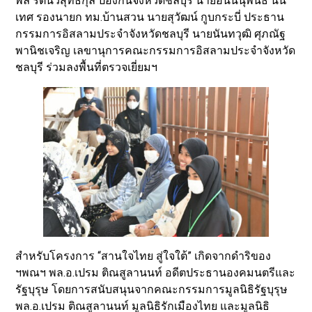
พล รัตนวิสุทธิกุล ป้องกันจังหวัดชลบุรี นายอันน์นุพันธ์ นิน
เทศ รองนายก ทม.บ้านสวน นายสุวัฒน์ กูบกระบี่ ประธาน
กรรมการอิสลามประจำจังหวัดชลบุรี นายนันทวุฒิ ศุภณัฐ
พานิชเจริญ เลขานุการคณะกรรมการอิสลามประจำจังหวัด
ชลบุรี ร่วมลงพื้นที่ตรวจเยี่ยมฯ
สำหรับโครงการ “สานใจไทย สู่ใจใต้” เกิดจากดำริของ
ฯพณฯ พล.อ.เปรม ติณสูลานนท์ อดีตประธานองคมนตรีและ
รัฐบุรุษ โดยการสนับสนุนจากคณะกรรมการมูลนิธิรัฐบุรุษ
พล.อ.เปรม ติณสูลานนท์ มูลนิธิรักเมืองไทย และมูลนิธิ