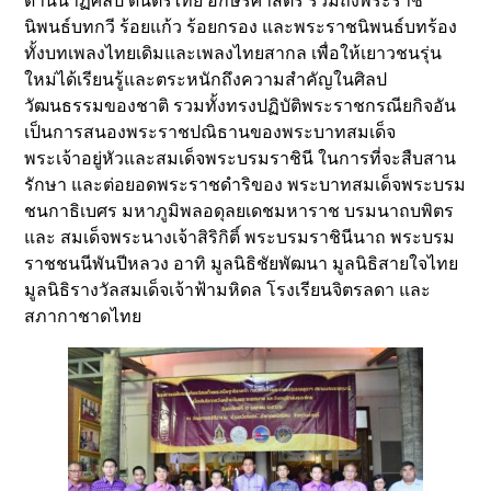
ด้านนาฏศิลป์ ดนตรีไทย อักษรศาสตร์ รวมถึงพระราช
นิพนธ์บทกวี ร้อยแก้ว ร้อยกรอง และพระราชนิพนธ์บทร้อง
ทั้งบทเพลงไทยเดิมและเพลงไทยสากล เพื่อให้เยาวชนรุ่น
ใหม่ได้เรียนรู้และตระหนักถึงความสำคัญในศิลป
วัฒนธรรมของชาติ รวมทั้งทรงปฏิบัติพระราชกรณียกิจอัน
เป็นการสนองพระราชปณิธานของพระบาทสมเด็จ
พระเจ้าอยู่หัวและสมเด็จพระบรมราชินี ในการที่จะสืบสาน
รักษา และต่อยอดพระราชดำริของ พระบาทสมเด็จพระบรม
ชนกาธิเบศร มหาภูมิพลอดุลยเดชมหาราช บรมนาถบพิตร
และ สมเด็จพระนางเจ้าสิริกิติ์ พระบรมราชินีนาถ พระบรม
ราชชนนีพันปีหลวง อาทิ มูลนิธิชัยพัฒนา มูลนิธิสายใจไทย
มูลนิธิรางวัลสมเด็จเจ้าฟ้ามหิดล โรงเรียนจิตรลดา และ
สภากาชาดไทย