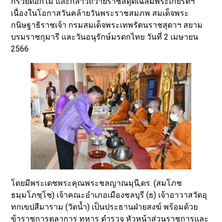
กรวยดอกไม้ และกล่าวถวายราชสดุดีเฉลิมพระเกียรติฯ
เนื่องในโอกาสวันคล้ายวันพระราชสมภพ สมเด็จพระ
กนิษฐาธิราชเจ้า กรมสมเด็จพระเทพรัตนราชสุดาฯ สยาม
บรมราชกุมารี และวันอนุรักษ์มรดกไทย วันที่ 2 เมษายน
2566
โดยมีพระเดชพระคุณพระชลญาณมุนี,ดร. (สมโภช
ธมฺมโภชฺโช) เจ้าคณะอำเภอเมืองชลบุรี (ธ) เจ้าอาวาสวัดอุ
ทกเขปสีมาราม (วัดน้ำ) เป็นประธานฝ่ายสงฆ์ พร้อมด้วย
ข้าราชการตุลาการ ทหาร ตำรวจ หัวหน้าส่วนราชการและ