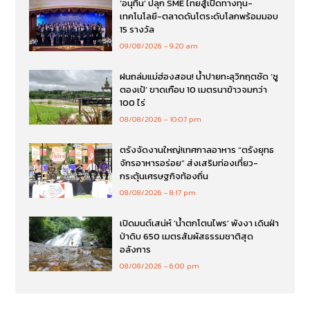
‘อนุทิน’ ปลุก SME ไทยสู้เปิดทางทุน-
เทคโนโลยี-ตลาดดันโตระดับโลกพร้อมมอบ
15 รางวัล
09/08/2026
9:20 am
ฝนถล่มแม่ฮ่องสอน! น้ำปายทะลุวิกฤตซัด ‘ซู
ตองเป้’ ขาดเกือบ 10 เมตรนาข้าวจมกว่า
100 ไร่
08/08/2026
10:07 pm
ตรังจัดงานใหญ่!เทศกาลอาหาร “ตรังยุทธ
จักรอาหารอร่อย” ส่งเสริมท่องเที่ยว-
กระตุ้นเศรษฐกิจท้องถิ่น
08/08/2026
8:17 pm
เปิดมนต์เสน่ห์ ‘น้ำตกโตนไพร’ พังงา เดินฝ่า
ป่าดิบ 650 เมตรสัมผัสธรรมชาติสุด
อลังการ
08/08/2026
6:00 pm