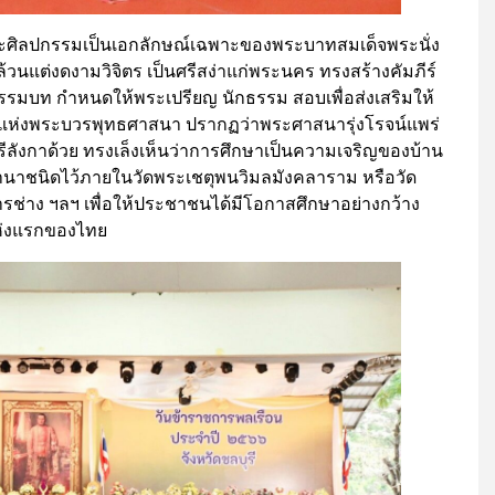
ษณะศิลปกรรมเป็นเอกลักษณ์เฉพาะของพระบาทสมเด็จพระนั่ง
่งล้วนแต่งดงามวิจิตร เป็นศรีสง่าแก่พระนคร ทรงสร้างคัมภีร์
รมบท กำหนดให้พระเปรียญ นักธรรม สอบเพื่อส่งเสริมให้
ณ์แห่งพระบวรพุทธศาสนา ปรากฏว่าพระศาสนารุ่งโรจน์แพร่
ังกาด้วย ทรงเล็งเห็นว่าการศึกษาเป็นความเจริญของบ้าน
านาชนิดไว้ภายในวัดพระเชตุพนวิมลมังคลาราม หรือวัด
ารช่าง ฯลฯ เพื่อให้ประชาชนได้มีโอกาสศึกษาอย่างกว้าง
แห่งแรกของไทย