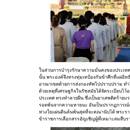
ในส่วนการบำรุงรักษาความมั่นคงของประเทศนั
นั้น พระองค์จึงทรงทุ่มเทป้องกันข้าศึกที่แ
อาณาเขตด้วยการส่งกองทัพไปปราบปราม ทำให้ข้
ด้วยเหตุที่เศรษฐกิจในรัชสมัยได้จัดระเบียบไ
ประเทศ ทรงทำลายฝิ่น ซึ่งเป็นยาเสพติดร้ายแ
รอดพ้นจากความหายนะ อันเป็นปรากฏการณ์คร
ห่วงใยแผ่นดินล้นพ้นสุดที่จะคณานับได้ พระ
ข้าราชการเลือกสรรอัญเชิญผู้ที่เหมาะสมสืบร