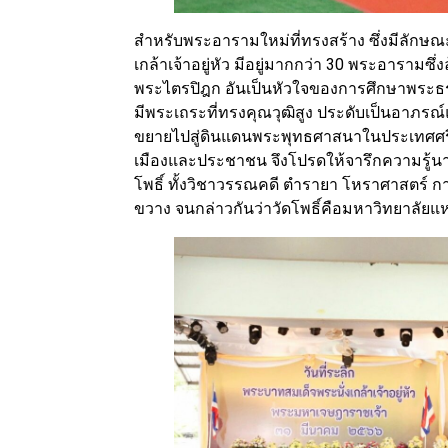
สำหรับพระอารามใหม่ที่ทรงสร้าง ซึ่งมีลัก
เกล้าเจ้าอยู่หัว มีอยู่มากกว่า 30 พระอารามซึ
พระไตรปิฎก อันเป็นหัวใจของการศึกษาพระธร
มีพระเถระที่ทรงคุณวุฒิสูง ประดับเป็นอาภร
ขยายไปสู่ดินแดนพระพุทธศาสนาในประเทศศรีล
เมืองและประชาชน จึงโปรดให้จารึกความรู้น
โพธิ์ ทั้งวิชาวรรณคดี ตำรายา โหราศาสตร์ ก
ขวาง จนกล่าวกันว่าวัดโพธิ์คือมหาวิทยาลัย