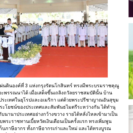
แผ่นดินองค์ที่ 3 แห่งกรุงรัตนโกสินทร์ ทรงมีพระบรมราชคุณู
รรณนาได้ เมื่อเสด็จขึ้นเถลิงถวัลยราชสมบัตินั้น บ้าน
่างประเทศในยุโรปและอเมริกา แต่ด้วยพระปรีชาญาณอันสุขุม
ลประโยชน์ของประเทศและสัมพันธไมตรีระหว่างกัน ได้ทำนุ
กับนานาประเทศอย่างกว้างขวาง รายได้หลั่งไหลเข้ามาเป็น
บพระราชทานเบี้ยหวัดเงินเดือนเป็นครั้งแรก ทรงเพิ่มพูน
็บภาษีอากร ทั้งภาษีอากรเก่าและใหม่ และได้ทรงบูรณ