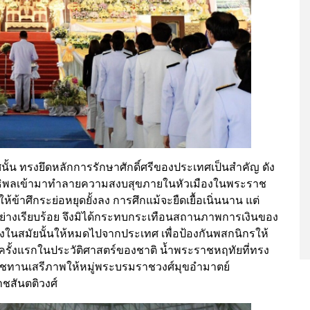
้น ทรงยึดหลักการรักษาศักดิ์ศรีของประเทศเป็นสำคัญ ดัง
ผ่อิทธิพลเข้ามาทำลายความสงบสุขภายในหัวเมืองในพระราช
าศึกระย่อหยุดยั้งลง การศึกแม้จะยืดเยื้อเนิ่นนาน แต่
ว้อย่างเรียบร้อย จึงมิได้กระทบกระเทือนสถานภาพการเงินของ
รงในสมัยนั้นให้หมดไปจากประเทศ เพื่อป้องกันพสกนิกรให้
ั้งแรกในประวัติศาสตร์ของชาติ น้ำพระราชหฤทัยที่ทรง
ราชทานเสรีภาพให้หมู่พระบรมราชวงศ์มุขอำมาตย์
าชสันตติวงศ์