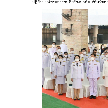
ปฏิสังขรณ์พระอารามที่สร้างมาตั้งแต่ต้นรัชก