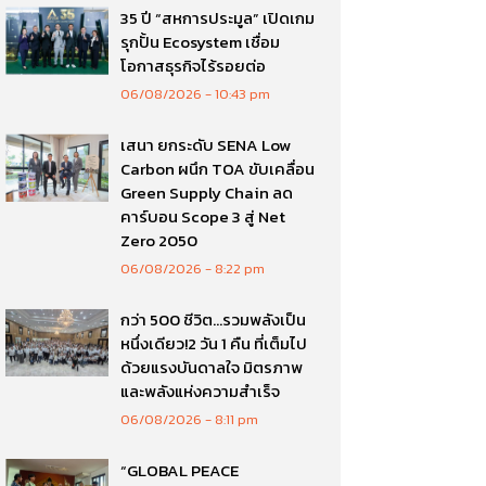
35 ปี “สหการประมูล” เปิดเกม
รุกปั้น Ecosystem เชื่อม
โอกาสธุรกิจไร้รอยต่อ
06/08/2026
10:43 pm
เสนา ยกระดับ SENA Low
Carbon ผนึก TOA ขับเคลื่อน
Green Supply Chain ลด
คาร์บอน Scope 3 สู่ Net
Zero 2050
06/08/2026
8:22 pm
กว่า 500 ชีวิต…รวมพลังเป็น
หนึ่งเดียว!2 วัน 1 คืน ที่เต็มไป
ด้วยแรงบันดาลใจ มิตรภาพ
และพลังแห่งความสำเร็จ
06/08/2026
8:11 pm
“GLOBAL PEACE