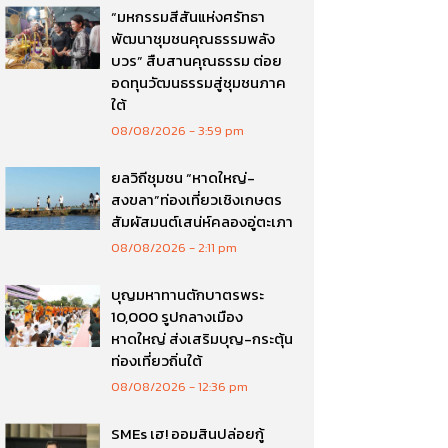
“มหกรรมสีสันแห่งศรัทธา
พัฒนาชุมชนคุณธรรมพลัง
บวร” สืบสานคุณธรรม ต่อย
อดทุนวัฒนธรรมสู่ชุมชนภาค
ใต้
08/08/2026
3:59 pm
ยลวิถีชุมชน “หาดใหญ่-
สงขลา”ท่องเที่ยวเชิงเกษตร
สัมผัสมนต์เสน่ห์คลองอู่ตะเภา
08/08/2026
2:11 pm
บุญมหาทานตักบาตรพระ
10,000 รูปกลางเมือง
หาดใหญ่ ส่งเสริมบุญ-กระตุ้น
ท่องเที่ยวถิ่นใต้
08/08/2026
12:36 pm
SMEs เฮ! ออมสินปล่อยกู้