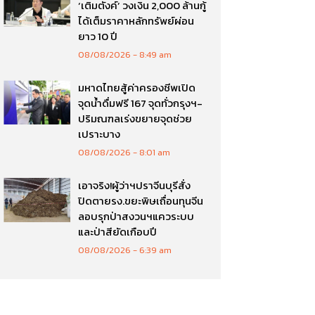
‘เติมตังค์’ วงเงิน 2,000 ล้านกู้
ได้เต็มราคาหลักทรัพย์ผ่อน
ยาว 10 ปี
08/08/2026
8:49 am
มหาดไทยสู้ค่าครองชีพเปิด
จุดน้ำดื่มฟรี 167 จุดทั่วกรุงฯ-
ปริมณฑลเร่งขยายจุดช่วย
เปราะบาง
08/08/2026
8:01 am
เอาจริง!ผู้ว่าฯปราจีนบุรีสั่ง
ปิดตายรง.ขยะพิษเถื่อนทุนจีน
ลอบรุกป่าสงวนฯแควระบบ
และป่าสียัดเกือบปี
08/08/2026
6:39 am