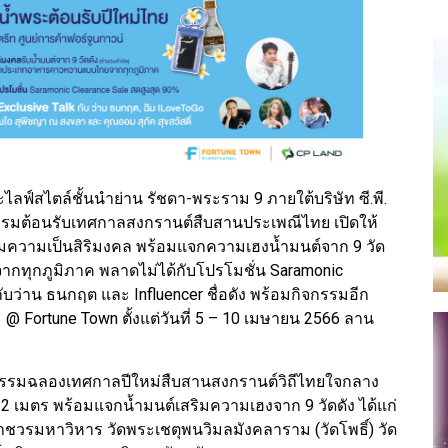
ไลฟ์สไตล์ชั้นนำย่าน รัชดา-พระราม 9 ภายใต้บริษัท ซี.พี.
กรรมต้อนรับเทศกาลสงกรานต์สืบสานประเพณีไทย เปิดให้
ริมความเป็นสิริมงคล พร้อมแจกความเฮงน้ำมนต์จาก 9 วัด
กทุกภูมิภาค พลาดไม่ได้กับโปรโมชั่น Saramonic
กับว่าน ธนกฤต และ Influencer ชื่อดัง พร้อมกิจกรรมอีก
@ Fortune Town ตั้งแต่วันที่ 5 – 10 เมษายน 2566 ลาน
ิจกรรมฉลองเทศกาลปีใหม่สืบสานสงกรานต์วิถีไทยใจกลาง
2 เมตร พร้อมแจกน้ำมนต์เสริมความเฮงจาก 9 วัดดัง ได้แก่
วรมหาวิหาร วัดพระเชตุพนวิมลมังคลาราม (วัดโพธิ์) วัด