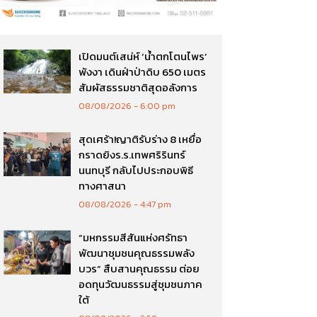
เปิดมนต์เสน่ห์ ‘น้ำตกโตนไพร’
พังงา เดินฝ่าป่าดิบ 650 เมตร
สัมผัสธรรมชาติสุดอลังการ
08/08/2026
6:00 pm
สุดเศร้า!ญาติรับร่าง 8 เหยื่อ
กราดยิงร.ร.เทพศริรินทร์
นนทบุรี กลับไปประกอบพิธี
ทางศาสนา
08/08/2026
4:47 pm
“มหกรรมสีสันแห่งศรัทธา
พัฒนาชุมชนคุณธรรมพลัง
บวร” สืบสานคุณธรรม ต่อย
อดทุนวัฒนธรรมสู่ชุมชนภาค
ใต้