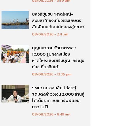
08/08/2026
3:59 pm
ยลวิถีชุมชน “หาดใหญ่-
สงขลา”ท่องเที่ยวเชิงเกษตร
สัมผัสมนต์เสน่ห์คลองอู่ตะเภา
08/08/2026
2:11 pm
บุญมหาทานตักบาตรพระ
10,000 รูปกลางเมือง
หาดใหญ่ ส่งเสริมบุญ-กระตุ้น
ท่องเที่ยวถิ่นใต้
08/08/2026
12:36 pm
SMEs เฮ! ออมสินปล่อยกู้
‘เติมตังค์’ วงเงิน 2,000 ล้านกู้
ได้เต็มราคาหลักทรัพย์ผ่อน
ยาว 10 ปี
08/08/2026
8:49 am