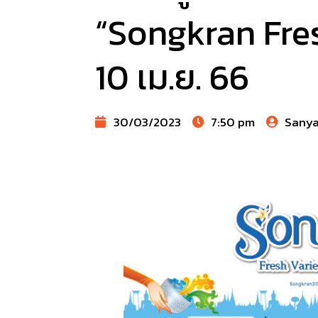
“Songkran Fre
10 เม.ย. 66
30/03/2023
7:50 pm
Sany