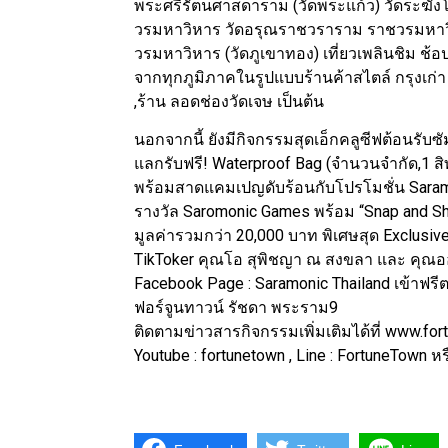
พระศรีรัตนศาสดาราม (วัดพระแก้ว) วัดระฆั
วรมหาวิหาร วัดอรุณราชวราราม ราชวรมหาวิ
วรมหาวิหาร (วัดภูเขาทอง) เที่ยวเพลินชิม 
จากทุกภูมิภาคในรูปแบบร้านค้าสไตล์ กรุงเก่า 
,ร้าน ลอดช่องวัดเจษ เป็นต้น
นอกจากนี้ ยังมีกิจกรรมสุดเอ็กคลูซีฟต้อนรับซั
แลกรับฟรี! Waterproof Bag (จำนวนจำกัด,1 สิท
พร้อมสาดแคมเปญดับร้อนกับโปรโมชั่น Saramo
รางวัล Saromonic Games พร้อม “Snap and Sh
มูลค่ารวมกว่า 20,000 บาท พิเศษสุด Exclusive 
TikToker คุณโอ สุพิชญา ณ สงขลา และ คุณออม 
Facebook Page : Saramonic Thailand เข้าฟร
ฟอร์จูนทาวน์ รัชดา พระราม9
ติดตามข่าวสารกิจกรรมเพิ่มเติมได้ที่ www.fortu
Youtube : fortunetown , Line : FortuneTown หร