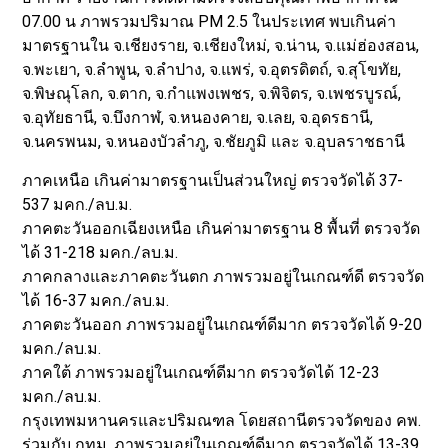
07.00 น ภาพรวมปริมาณ PM 2.5 ในประเทศ พบเกินค่า
มาตรฐานใน จ.เชียงราย, จ.เชียงใหม่, จ.น่าน, จ.แม่ฮ่องสอน,
จ.พะเยา, จ.ลำพูน, จ.ลำปาง, จ.แพร่, จ.อุตรดิตถ์, จ.สุโขทัย,
จ.พิษณุโลก, จ.ตาก, จ.กำแพงเพชร, จ.พิจิตร, จ.เพชรบูรณ์,
จ.อุทัยธานี, จ.บึงกาฬ, จ.หนองคาย, จ.เลย, จ.อุดรธานี,
จ.นครพนม, จ.หนองบัวลำภู, จ.ชัยภูมิ และ จ.อุบลราชธานี
ภาคเหนือ เกินค่ามาตรฐานเป็นส่วนใหญ่ ตรวจวัดได้ 37-
537 มคก./ลบ.ม.
ภาคตะวันออกเฉียงเหนือ เกินค่ามาตรฐาน 8 พื้นที่ ตรวจวัด
ได้ 31-218 มคก./ลบ.ม.
ภาคกลางและภาคตะวันตก ภาพรวมอยู่ในเกณฑ์ดี ตรวจวัด
ได้ 16-37 มคก./ลบ.ม.
ภาคตะวันออก ภาพรวมอยู่ในเกณฑ์ดีมาก ตรวจวัดได้ 9-20
มคก./ลบ.ม.
ภาคใต้ ภาพรวมอยู่ในเกณฑ์ดีมาก ตรวจวัดได้ 12-23
มคก./ลบ.ม.
กรุงเทพมหานครและปริมณฑล โดยสถานีตรวจวัดของ คพ.
ร่วมกับ กทม. ภาพรวมอยู่ในเกณฑ์ดีมาก ตรวจวัดได้ 13-39