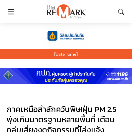
[date_time]
ภาคเหนือสำลักควันพิษ!ฝุ่น PM 2.5
พุ่งเกินมาตรฐานหลายพื้นที่ เตือน
กลุ่มเสี่ยงงดกิจกรรมที่โล่งแจ้ง