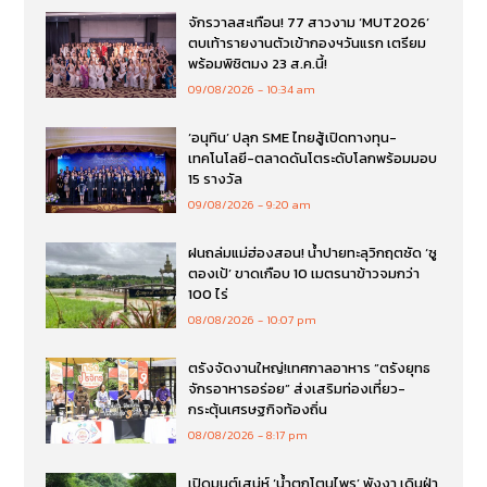
จักรวาลสะเทือน! 77 สาวงาม ‘MUT2026’
ตบเท้ารายงานตัวเข้ากองฯวันแรก เตรียม
พร้อมพิชิตมง 23 ส.ค.นี้!
09/08/2026
10:34 am
‘อนุทิน’ ปลุก SME ไทยสู้เปิดทางทุน-
เทคโนโลยี-ตลาดดันโตระดับโลกพร้อมมอบ
15 รางวัล
09/08/2026
9:20 am
ฝนถล่มแม่ฮ่องสอน! น้ำปายทะลุวิกฤตซัด ‘ซู
ตองเป้’ ขาดเกือบ 10 เมตรนาข้าวจมกว่า
100 ไร่
08/08/2026
10:07 pm
ตรังจัดงานใหญ่!เทศกาลอาหาร “ตรังยุทธ
จักรอาหารอร่อย” ส่งเสริมท่องเที่ยว-
กระตุ้นเศรษฐกิจท้องถิ่น
08/08/2026
8:17 pm
เปิดมนต์เสน่ห์ ‘น้ำตกโตนไพร’ พังงา เดินฝ่า