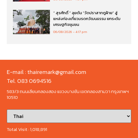
“ สุรศักดิ์ ” ลุยดัน “วัดปราสาทภูฝ้าย” สู่
แหล่งท่องเที่ยวมรดกวัฒนธรรม ยกระดับ
เศรษฐกิจชุมชน
06/08/2026
4:17 pm
E-mail : thairemark@gmail.com
Tel. 083 0694516
583/3 ถนนเลียบคลองสอง แขวงบางชัน เขตคลองสามวา กรุงเทพฯ
10510
Total Visit :
1,018,891