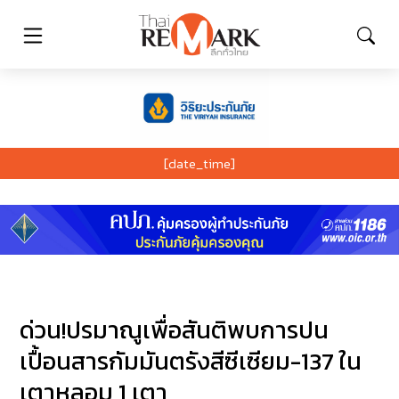
[date_time]
ด่วน!ปรมาณูเพื่อสันติพบการปน
เปื้อนสารกัมมันตรังสีซีเซียม-137 ใน
เตาหลอม 1 เตา