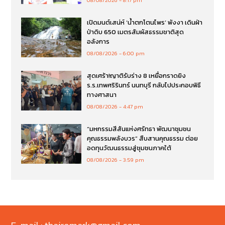
เปิดมนต์เสน่ห์ ‘น้ำตกโตนไพร’ พังงา เดินฝ่า
ป่าดิบ 650 เมตรสัมผัสธรรมชาติสุด
อลังการ
08/08/2026
6:00 pm
สุดเศร้า!ญาติรับร่าง 8 เหยื่อกราดยิง
ร.ร.เทพศริรินทร์ นนทบุรี กลับไปประกอบพิธี
ทางศาสนา
08/08/2026
4:47 pm
“มหกรรมสีสันแห่งศรัทธา พัฒนาชุมชน
คุณธรรมพลังบวร” สืบสานคุณธรรม ต่อย
อดทุนวัฒนธรรมสู่ชุมชนภาคใต้
08/08/2026
3:59 pm