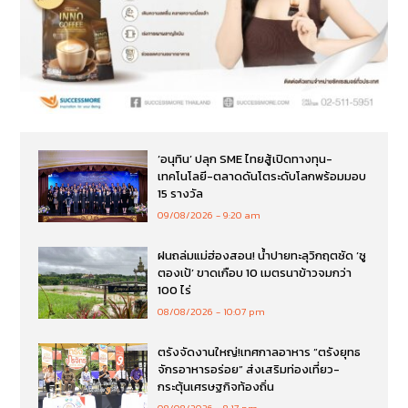
‘อนุทิน’ ปลุก SME ไทยสู้เปิดทางทุน-
เทคโนโลยี-ตลาดดันโตระดับโลกพร้อมมอบ
15 รางวัล
09/08/2026
9:20 am
ฝนถล่มแม่ฮ่องสอน! น้ำปายทะลุวิกฤตซัด ‘ซู
ตองเป้’ ขาดเกือบ 10 เมตรนาข้าวจมกว่า
100 ไร่
08/08/2026
10:07 pm
ตรังจัดงานใหญ่!เทศกาลอาหาร “ตรังยุทธ
จักรอาหารอร่อย” ส่งเสริมท่องเที่ยว-
กระตุ้นเศรษฐกิจท้องถิ่น
08/08/2026
8:17 pm