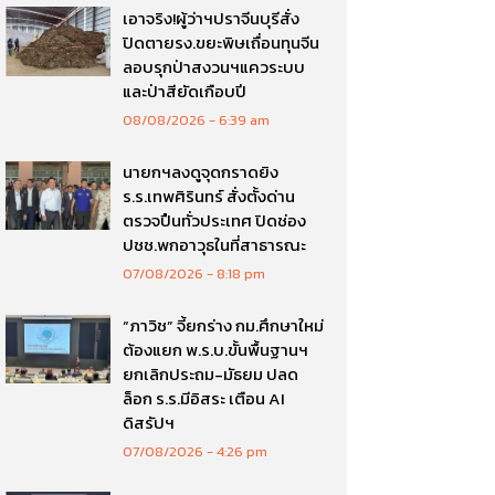
เอาจริง!ผู้ว่าฯปราจีนบุรีสั่ง
ปิดตายรง.ขยะพิษเถื่อนทุนจีน
ลอบรุกป่าสงวนฯแควระบบ
และป่าสียัดเกือบปี
08/08/2026
6:39 am
นายกฯลงดูจุดกราดยิง
ร.ร.เทพศิรินทร์ สั่งตั้งด่าน
ตรวจปืนทั่วประเทศ ปิดช่อง
ปชช.พกอาวุธในที่สาธารณะ
07/08/2026
8:18 pm
“ภาวิช” จี้ยกร่าง กม.ศึกษาใหม่
ต้องแยก พ.ร.บ.ขั้นพื้นฐานฯ
ยกเลิกประถม-มัธยม ปลด
ล็อก ร.ร.มีอิสระ เตือน AI
ดิสรัปฯ
07/08/2026
4:26 pm