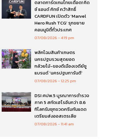
ตลาดการ์ดเกมไทยเดือด! คิด
ซ์ แอนด์ คิทซ์ คว้าสิทธิ์
CARDFUN เปิดตัว ‘Marvel
Hero Rush TCG’ รุกขยาย
คอมมูนิตี้ทั่วประเทศ
07/08/2026
4:19 pm
พลิกโฉมสินค้าเกษตร
นครปฐมรวมสุดยอด
กล้วยไม้-ของดีเมืองเจดีย์ชู
แบรนด์ ‘นครปฐมการันตี’
07/08/2026
12:25 pm
DSI ศปพ.5 บูรณาการตำรวจ
ภาค 5 สกัดเฮโรอีนกว่า 8.6
กิโลกรัมซุกขวดครีมกันแดด
เตรียมส่งออสเตรเลีย
07/08/2026
11:41 am