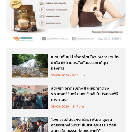
เปิดมนต์เสน่ห์ ‘น้ำตกโตนไพร’ พังงา เดินฝ่า
ป่าดิบ 650 เมตรสัมผัสธรรมชาติสุด
อลังการ
08/08/2026
6:00 pm
สุดเศร้า!ญาติรับร่าง 8 เหยื่อกราดยิง
ร.ร.เทพศริรินทร์ นนทบุรี กลับไปประกอบพิธี
ทางศาสนา
08/08/2026
4:47 pm
“มหกรรมสีสันแห่งศรัทธา พัฒนาชุมชน
คุณธรรมพลังบวร” สืบสานคุณธรรม ต่อย
อดทุนวัฒนธรรมสู่ชุมชนภาคใต้