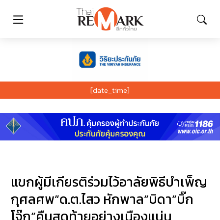
[date_time]
แขกผู้มีเกียรติร่วมไว้อาลัยพิธีบำเพ็ญ
กุศลศพ”ด.ต.ไสว หักพาล”บิดา”บิ๊ก
โจ๊ก”คืนสุดท้ายอย่างเนืองแน่น