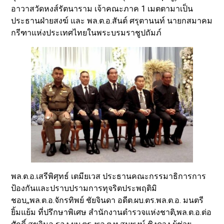
อาวาสวัดหงส์รัตนาราม เจ้าคณะภาค 1 เมตตามาเป็น
ประธานฝ่ายสงฆ์ และ พล.ต.อ.สันต์ ศรุตานนท์ นายกสมาคม
กรีฑาแห่งประเทศไทยในพระบรมราชูปถัมภ์
พล.ต.อ.เสรีพิศุทธ์ เตมียเวส ประธานคณะกรรมาธิการการ
ป้องกันและปราบปรามการทุจริตประพฤติมิ
ชอบ,,พล.ต.อ.จักรทิพย์ ชัยจินดา อดีต.ผบ.ตร.พล.ต.อ. มนตรี
ยิ้มแย้ม ที่ปรึกษาพิเศษ สำนักงานตำรวจแห่งชาติ,พล.ต.อ.ต่อ