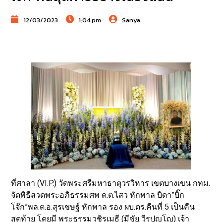
12/03/2023
1:04 pm
Sanya
ที่ศาลา (VI.P.) วัดพระศรีมหาธาตุวรวิหาร เขตบางเขน กทม.
จัดพิธีสวดพระอภิธรรมศพ ด.ต.ไสว หักพาล บิดา”บิ๊ก
โจ๊ก”พล.ต.อ.สุรเชษฐ์ หักพาล รอง ผบ.ตร.คืนที่ 5 เป็นคืน
สุดท้าย โดยมี พระธรรมวชิรเมธี (มีชัย วีรปญฺโญ) เจ้า