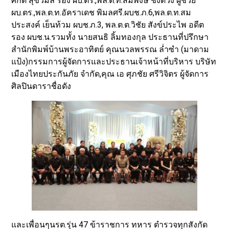
ศักดิ์ สุขวิมล รอง ผบ.ตร.,พล.ต.ท.สมพงษ์ ชิงดวง ผู้ช่วย
ผบ.ตร.,พล.ต.ท.อัคราเดช พิมลศรี.ผบช.ภ.6,พล.ต.ท.สม
ประสงค์ เย็นท้วม ผบช.ภ.3, พล.ต.ต.วิชัย สังข์ประไพ อดีต
รอง ผบช.น.รวมทั้ง นายสนธิ ลิ้มทองกุล ประธานที่ปรึกษา
สำนักพิมพ์บ้านพระอาทิตย์ คุณนวลพรรณ ล่ำซำ (มาดาม
แป้ง)กรรมการผู้จัดการและประธานเจ้าหน้าที่บริหาร บริษัท
เมืองไทยประกันภัย จำกัด,คุณ เอ ศุภชัย ศรีวิจิตร ผู้จัดการ
ศิลปินดาราชื่อดัง
และเพื่อนๆนรต.รุ่น 47 ข้าราชการ ทหาร ตำรวจทุกสังกัด