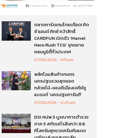
ตลาดการ์ดเกมไทยเดือด! คิด
ซ์ แอนด์ คิทซ์ คว้าสิทธิ์
CARDFUN เปิดตัว ‘Marvel
Hero Rush TCG’ รุกขยาย
คอมมูนิตี้ทั่วประเทศ
07/08/2026
4:19 pm
พลิกโฉมสินค้าเกษตร
นครปฐมรวมสุดยอด
กล้วยไม้-ของดีเมืองเจดีย์ชู
แบรนด์ ‘นครปฐมการันตี’
07/08/2026
12:25 pm
DSI ศปพ.5 บูรณาการตำรวจ
ภาค 5 สกัดเฮโรอีนกว่า 8.6
กิโลกรัมซุกขวดครีมกันแดด
เตรียมส่งออสเตรเลีย