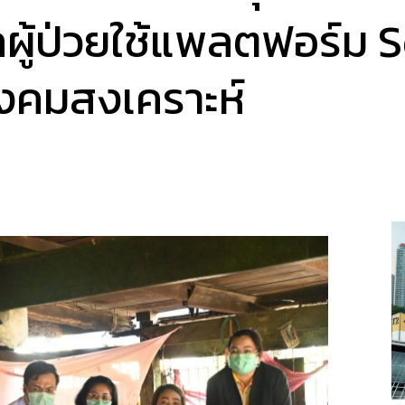
ู้ป่วยใช้แพลตฟอร์ม S
ังคมสงเคราะห์