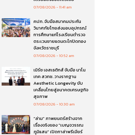
07/08/2026
11:41 am
คปภ. จับมือสมาคมประกัน
วินาศภัยไทยส่งมอบอุปกรณ์
การศึกษาแก่โรงเรียนตำรวจ
ตระเวนชายแดนตะโกปิดทอง
จังหวัดราชบุรี
07/08/2026
10:52 am
เมิร์ซ เอสเธติกส์ จับมือ นาโน
เทค สวทช. วางรากฐาน
Aesthetic Longevity ขับ
เคลื่อนไทยสู่อนาคตเศรษฐกิจ
สุขภาพ
07/08/2026
10:30 am
“ล่าม” ภาพยนตร์สร้างจาก
เรื่องจริงของ “เบญจวรรณ
ภูมิแสน” เปิดกาล่าพรีเมียร์