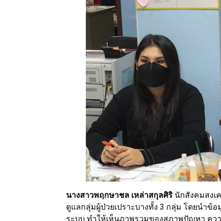
นางสาวพฤกษาชล เหล่าสกุลศิริ
นักสังคมสงเ
ดูแลกลุ่มผู้ป่วยเปราะบางทั้ง 3 กลุ่ม โดยนำ
ระบบ ทำให้เห็นภาพรวมของสภาพปัญหา ความ