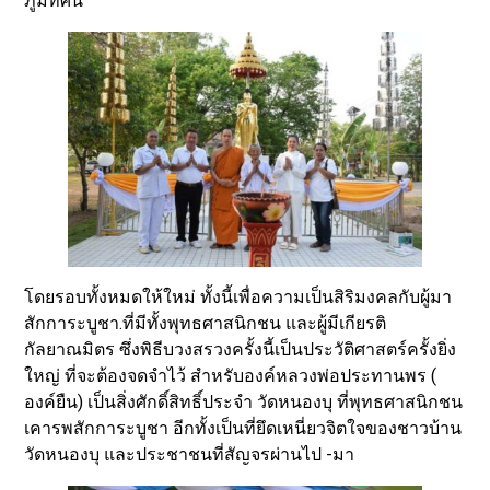
ภูมิทัศน์
โดยรอบทั้งหมดให้ใหม่ ทั้งนี้เพื่อความเป็นสิริมงคลกับผู้มา
สักการะบูชา.ที่มีทั้งพุทธศาสนิกชน และผู้มีเกียรติ
กัลยาณมิตร ซึ่งพิธีบวงสรวงครั้งนี้เป็นประวัติศาสตร์ครั้งยิ่ง
ใหญ่ ที่จะต้องจดจำไว้ สำหรับองค์หลวงพ่อประทานพร (
องค์ยืน) เป็นสิ่งศักดิ์สิทธิ์ประจำ วัดหนองบุ ที่พุทธศาสนิกชน
เคารพสักการะบูชา อีกทั้งเป็นที่ยึดเหนี่ยวจิตใจของชาวบ้าน
วัดหนองบุ และประชาชนที่สัญจรผ่านไป -มา