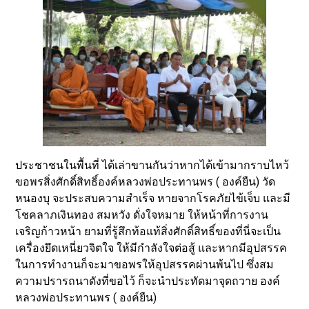
ประชาชนในพื้นที่ ได้เล่าขานกันว่าหากได้เข้ามากราบไหว้
ขอพรสิ่งศักดิ์สิทธิ์องค์หลวงพ่อประทานพร ( องค์ยืน) วัด
หนองบุ จะประสบความสำเร็จ หายจากโรคภัยไข้เจ็บ และมี
โชคลาภเงินทอง สมหวัง ดั่งใจหมาย ให้หน้าที่การงาน
เจริญก้าวหน้า ยามที่รู้สึกท้อแท้สิ่งศักดิ์สิทธิ์ของที่นี่จะเป็น
เครื่องยึดเหนี่ยวจิตใจ ให้มีกำลังใจต่อสู้ และหากมีอุปสรรค
ในการทำงานก็จะมาขอพรให้อุปสรรคผ่านพ้นไป ซึ่งสม
ความปรารถนาดังที่ขอไว้ ก็จะนำประทัดมาจุดถวาย องค์
หลวงพ่อประทานพร ( องค์ยืน)