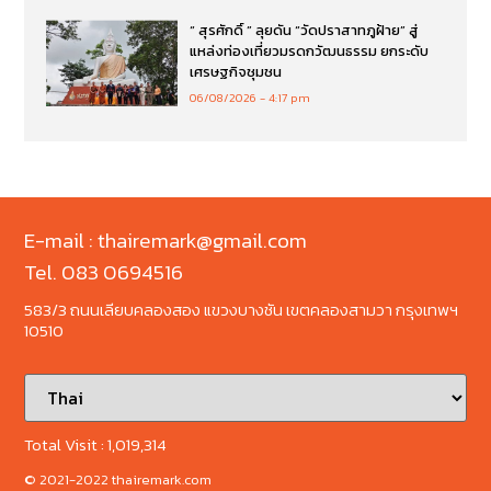
“ สุรศักดิ์ ” ลุยดัน “วัดปราสาทภูฝ้าย” สู่
แหล่งท่องเที่ยวมรดกวัฒนธรรม ยกระดับ
เศรษฐกิจชุมชน
06/08/2026
4:17 pm
E-mail : thairemark@gmail.com
Tel. 083 0694516
583/3 ถนนเลียบคลองสอง แขวงบางชัน เขตคลองสามวา กรุงเทพฯ
10510
Total Visit :
1,019,314
© 2021-2022 thairemark.com