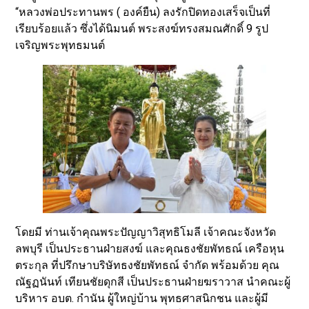
“หลวงพ่อประทานพร ( องค์ยืน) ลงรักปิดทองเสร็จเป็นที่
เรียบร้อยแล้ว ซึ่งได้นิมนต์ พระสงฆ์ทรงสมณศักดิ์ 9 รูป
เจริญพระพุทธมนต์
โดยมี ท่านเจ้าคุณพระปัญญาวิสุทธิโมลี เจ้าคณะจังหวัด
ลพบุรี เป็นประธานฝ่ายสงฆ์ และคุณธงชัยพัทธณ์ เครือหุน
ตระกุล ที่ปรึกษาบริษัทธงชัยพัทธณ์ จำกัด พร้อมด้วย คุณ
ณัฐฏนันท์ เทียนชัยดุกสี เป็นประธานฝ่ายฆราวาส นำคณะผู้
บริหาร อบต. กำนัน ผู้ใหญ่บ้าน พุทธศาสนิกชน และผู้มี