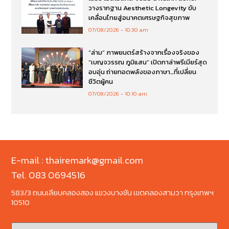
วางรากฐาน Aesthetic Longevity ขับ
เคลื่อนไทยสู่อนาคตเศรษฐกิจสุขภาพ
07/08/2026
10:30 am
“ล่าม” ภาพยนตร์สร้างจากเรื่องจริงของ
“เบญจวรรณ ภูมิแสน” เปิดกาล่าพรีเมียร์สุด
อบอุ่น ถ่ายทอดพลังของภาษา…ที่เปลี่ยน
ชีวิตผู้คน
07/08/2026
10:10 am
E-mail : thairemark@gmail.com
Tel. 083 0694516
583/3 ถนนเลียบคลองสอง แขวงบางชัน เขตคลองสามวา กรุงเทพฯ
10510