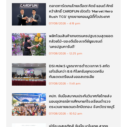
ตลาดการ์ดเกมไทยเดือด! คิดซ์ แอนด์ คิทซ์
คว้าสิทธิ์ CARDFUN เปิดตัว ‘Marvel Hero
Rush TCG’ รุกขยายคอมมูนิตี้ทั่วประเทศ
07/08/2026
4:19 pm
พลิกโฉมสินค้าเกษตรนครปฐมรวมสุดยอด
กล้วยไม้-ของดีเมืองเจดีย์ชูแบรนด์
‘นครปฐมการันตี’
07/08/2026
12:25 pm
DSI ศปพ.5 บูรณาการตำรวจภาค 5 สกัด
เฮโรอีนกว่า 8.6 กิโลกรัมซุกขวดครีม
กันแดดเตรียมส่งออสเตรเลีย
07/08/2026
11:41 am
คปภ. จับมือสมาคมประกันวินาศภัยไทยส่ง
มอบอุปกรณ์การศึกษาแก่โรงเรียนตำรวจ
ตระเวนชายแดนตะโกปิดทอง จังหวัดราชบุรี
07/08/2026
10:52 am
เมิร์ซ เอสเธติกส์ จับมือ นาโนเทค สวทช.