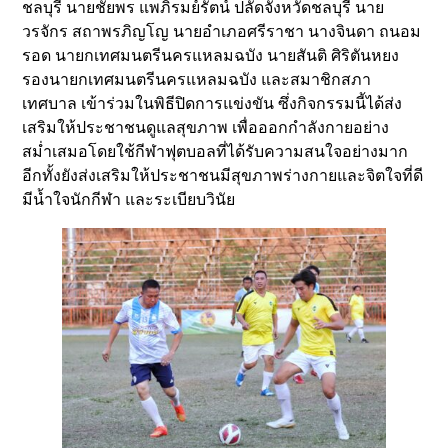
ชลบุรี นายชัยพร แพภิรมย์รัตน์ ปลัดจังหวัดชลบุรี นาย
วรจักร สถาพรภิญโญ นายอำเภอศรีราชา นางจินดา ถนอม
รอด นายกเทศมนตรีนครแหลมฉบัง นายสันติ ศิริตันหยง
รองนายกเทศมนตรีนครแหลมฉบัง และสมาชิกสภา
เทศบาล เข้าร่วมในพิธีปิดการแข่งขัน ซึ่งกิจกรรมนี้ได้ส่ง
เสริมให้ประชาชนดูแลสุขภาพ เพื่อออกกำลังกายอย่าง
สม่ำเสมอโดยใช้กีฬาฟุตบอลที่ได้รับความสนใจอย่างมาก
อีกทั้งยังส่งเสริมให้ประชาชนมีสุขภาพร่างกายและจิตใจที่ดี
มีน้ำใจนักกีฬา และระเบียบวินัย