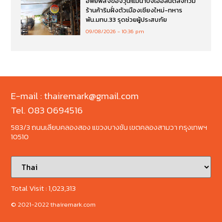
อพยพสิ่งของวุ่น!แม่น้ำปิงเอ่อล้นตลิ่งท่วม
ร้านค้าริมฝั่งตัวเมืองเชียงใหม่-ทหาร
พัน.มทบ.33 รุดช่วยผู้ประสบภัย
09/08/2026
10:36 pm
E-mail : thairemark@gmail.com
Tel. 083 0694516
583/3 ถนนเลียบคลองสอง แขวงบางชัน เขตคลองสามวา กรุงเทพฯ
10510
Total Visit :
1,023,313
© 2021-2022 thairemark.com