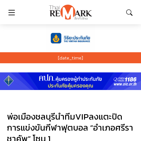
[date_time]
พ่อเมืองชลบุรีนำทีมVIPลงแตะปิด
การแข่งขันกีฬาฟุตบอล “อำเภอศรีรา
ชาคัพ” โซน 1