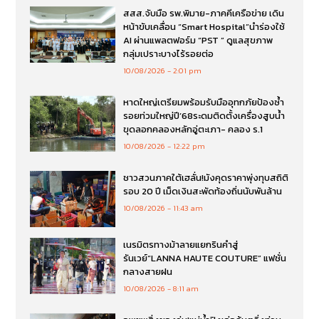
สสส.จับมือ รพ.พิมาย-ภาคคีเครือข่าย เดิน
หน้าขับเคลื่อน “Smart Hospital”นำร่องใช้
AI ผ่านแพลตฟอร์ม “PST ” ดูแลสุขภาพ
กลุ่มเปราะบางไร้รอยต่อ
10/08/2026
2:01 pm
หาดใหญ่เตรียมพร้อมรับมืออุทกภัยป้องซ้ำ
รอยท่วมใหญ่ปี’68ระดมติดตั้งเครื่องสูบน้ำ
ขุดลอกคลองหลักอู่ตะเภา- คลอง ร.1
10/08/2026
12:22 pm
ชาวสวนภาคใต้เฮลั่น!มังคุดราคาพุ่งทุบสถิติ
รอบ 20 ปี เม็ดเงินสะพัดท้องถิ่นนับพันล้าน
10/08/2026
11:43 am
เนรมิตรทางม้าลายแยกรินคำสู่
รันเวย์“LANNA HAUTE COUTURE” แฟชั่น
กลางสายฝน
10/08/2026
8:11 am