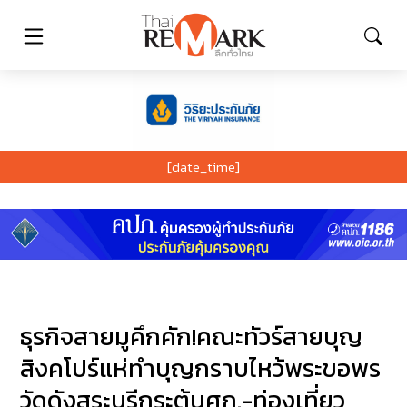
[date_time]
ธุรกิจสายมูคึกคัก!คณะทัวร์สายบุญ
สิงคโปร์แห่ทำบุญกราบไหว้พระขอพร
วัดดังสระบุรีกระตุ้นศก.-ท่องเที่ยว