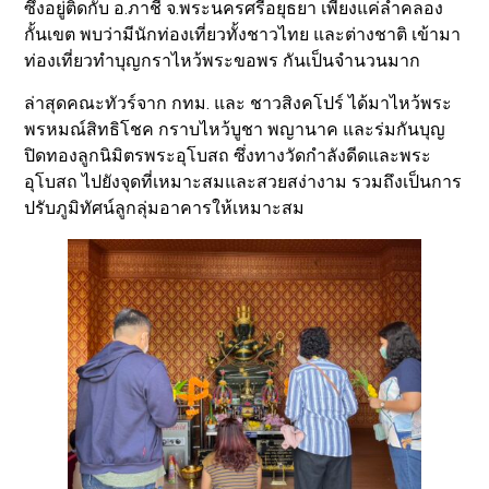
ซึ่งอยู่ติดกับ อ.ภาชี จ.พระนครศรีอยุธยา เพียงแค่ลำคลอง
กั้นเขต พบว่ามีนักท่องเที่ยวทั้งชาวไทย และต่างชาติ เข้ามา
ท่องเที่ยวทำบุญกราไหว้พระขอพร กันเป็นจำนวนมาก
ล่าสุดคณะทัวร์จาก กทม. และ ชาวสิงคโปร์ ได้มาไหว้พระ
พรหมณ์สิทธิโชค กราบไหว้บูชา พญานาค และร่มกันบุญ
ปิดทองลูกนิมิตรพระอุโบสถ ซึ่งทางวัดกำลังดีดและพระ
อุโบสถ ไปยังจุดที่เหมาะสมและสวยสง่างาม รวมถึงเป็นการ
ปรับภูมิทัศน์ลูกลุ่มอาคารให้เหมาะสม