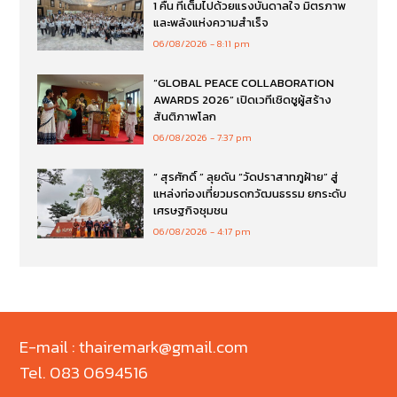
1 คืน ที่เต็มไปด้วยแรงบันดาลใจ มิตรภาพ
และพลังแห่งความสำเร็จ
06/08/2026
8:11 pm
“GLOBAL PEACE COLLABORATION
AWARDS 2026” เปิดเวทีเชิดชูผู้สร้าง
สันติภาพโลก
06/08/2026
7:37 pm
“ สุรศักดิ์ ” ลุยดัน “วัดปราสาทภูฝ้าย” สู่
แหล่งท่องเที่ยวมรดกวัฒนธรรม ยกระดับ
เศรษฐกิจชุมชน
06/08/2026
4:17 pm
E-mail : thairemark@gmail.com
Tel. 083 0694516