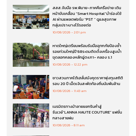
สสส.จับมือ รพ.พิมาย-ภาคคีเครือข่าย เดิน
หน้าขับเคลื่อน “Smart Hospital”นำร่องใช้
AI ผ่านแพลตฟอร์ม “PST ” ดูแลสุขภาพ
กลุ่มเปราะบางไร้รอยต่อ
10/08/2026
2:01 pm
หาดใหญ่เตรียมพร้อมรับมืออุทกภัยป้องซ้ำ
รอยท่วมใหญ่ปี’68ระดมติดตั้งเครื่องสูบน้ำ
ขุดลอกคลองหลักอู่ตะเภา- คลอง ร.1
10/08/2026
12:22 pm
ชาวสวนภาคใต้เฮลั่น!มังคุดราคาพุ่งทุบสถิติ
รอบ 20 ปี เม็ดเงินสะพัดท้องถิ่นนับพันล้าน
10/08/2026
11:43 am
เนรมิตรทางม้าลายแยกรินคำสู่
รันเวย์“LANNA HAUTE COUTURE” แฟชั่น
กลางสายฝน
10/08/2026
8:11 am