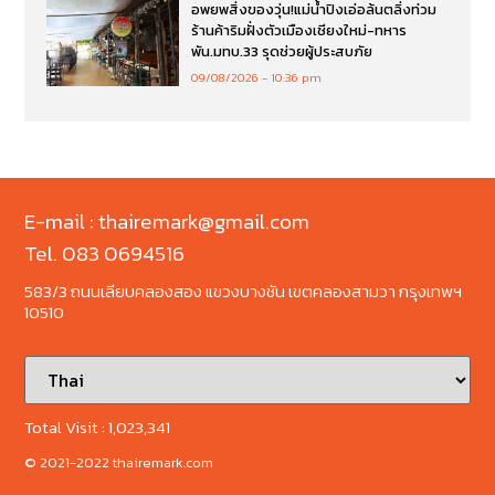
อพยพสิ่งของวุ่น!แม่น้ำปิงเอ่อล้นตลิ่งท่วม
ร้านค้าริมฝั่งตัวเมืองเชียงใหม่-ทหาร
พัน.มทบ.33 รุดช่วยผู้ประสบภัย
09/08/2026
10:36 pm
E-mail : thairemark@gmail.com
Tel. 083 0694516
583/3 ถนนเลียบคลองสอง แขวงบางชัน เขตคลองสามวา กรุงเทพฯ
10510
Total Visit :
1,023,341
© 2021-2022 thairemark.com