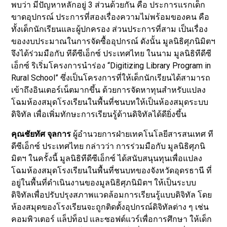
พบว่า มีปัญหาหลักอยู่ 3 ส่วนด้วยกัน คือ ประการแรกเด็ก
ขาดอุปกรณ์ ประการที่สองเรื่องความไม่พร้อมของคน คือ
ทั้งเด็กนักเรียนและผู้ปกครอง ส่วนประการที่สาม เป็นเรื่อง
ของงบประมาณในการจัดซื้ออุปกรณ์ ดังนั้น มูลนิธิศุภนิมิตฯ
จึงได้ร่วมมือกับ ทีดีซีเอ็กซ์ ประเทศไทย ในนาม มูลนิธิทีดีซี
เอ็กซ์ ริเริ่มโครงการนำร่อง “Digitizing Library Program in
Rural School” ซึ่งเป็นโครงการที่ให้เด็กนักเรียนได้สามารถ
เข้าถึงอินเตอร์เน็ตมากขึ้น ด้วยการจัดหาทุนสำหรับแปลง
โฉมห้องสมุดโรงเรียนในพื้นที่ชนบทให้เป็นห้องสมุดระบบ
ดิจิทัล เพื่อเพิ่มทักษะการเรียนรู้ด้านดิจิทัลได้ดียิ่งขึ้น
คุณชัยทัศ จุลการ
ผู้อำนวยการฝ่ายเทคโนโลยีสารสนเทศ ที
ดีซีเอ็กซ์ ประเทศไทย กล่าวว่า การร่วมมือกับ มูลนิธิศุภนิ
มิตฯ ในครั้งนี้ มูลนิธิทีดีซีเอ็กซ์ ได้สนับสนุนทุนเพื่อแปลง
โฉมห้องสมุดโรงเรียนในพื้นที่ชนบทของจังหวัดอุดรธานี ที่
อยู่ในพื้นที่ดำเนินงานของมูลนิธิศุภนิมิตฯ ให้เป็นระบบ
ดิจิทัลเพื่อปรับปรุงสภาพแวดล้อมการเรียนรู้แบบดิจิทัล โดย
ห้องสมุดของโรงเรียนจะถูกติดตั้งอุปกรณ์ดิจิทัลต่าง ๆ เช่น
คอมพิวเตอร์ แล็ปท็อป และซอฟต์แวร์เพื่อการศึกษา ให้เด็ก