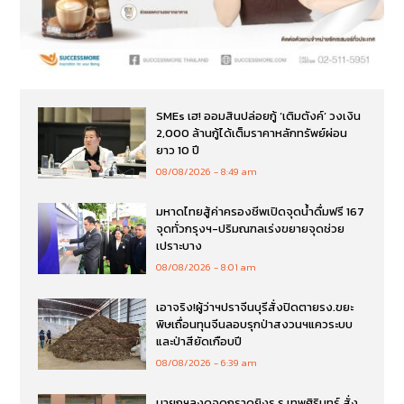
SMEs เฮ! ออมสินปล่อยกู้ ‘เติมตังค์’ วงเงิน
2,000 ล้านกู้ได้เต็มราคาหลักทรัพย์ผ่อน
ยาว 10 ปี
08/08/2026
8:49 am
มหาดไทยสู้ค่าครองชีพเปิดจุดน้ำดื่มฟรี 167
จุดทั่วกรุงฯ-ปริมณฑลเร่งขยายจุดช่วย
เปราะบาง
08/08/2026
8:01 am
เอาจริง!ผู้ว่าฯปราจีนบุรีสั่งปิดตายรง.ขยะ
พิษเถื่อนทุนจีนลอบรุกป่าสงวนฯแควระบบ
และป่าสียัดเกือบปี
08/08/2026
6:39 am
นายกฯลงดูจุดกราดยิงร.ร.เทพศิรินทร์ สั่ง