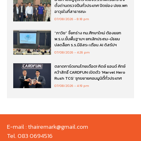
ตั้งด่านตรวจปืนทั่วประเทศ ปิดช่อง ปชช.พก
อาวุธในที่สาธารณะ
07/08/2026
8:18 pm
“ภาวิช” จี้ยกร่าง กม.ศึกษาใหม่ ต้องแยก
พ.ร.บ.ขั้นพื้นฐานฯ ยกเลิกประถม-มัธยม
ปลดล็อก ร.ร.มีอิสระ เตือน AI ดิสรัปฯ
07/08/2026
4:26 pm
ตลาดการ์ดเกมไทยเดือด! คิดซ์ แอนด์ คิทซ์
คว้าสิทธิ์ CARDFUN เปิดตัว ‘Marvel Hero
Rush TCG’ รุกขยายคอมมูนิตี้ทั่วประเทศ
07/08/2026
4:19 pm
E-mail : thairemark@gmail.com
Tel. 083 0694516