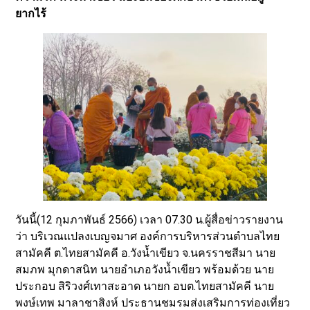
ยากไร้
วันนี้(12 กุมภาพันธ์ 2566) เวลา 07.30 น.ผู้สื่อข่าวรายงาน
ว่า บริเวณแปลงเบญจมาศ องค์การบริหารส่วนตำบลไทย
สามัคคี ต.ไทยสามัคคี อ.วังน้ำเขียว จ.นครราชสีมา นาย
สมภพ มุกดาสนิท นายอำเภอวังน้ำเขียว พร้อมด้วย นาย
ประกอบ สิริวงศ์เทาสะอาด นายก อบต.ไทยสามัคคี นาย
พงษ์เทพ มาลาชาสิงห์ ประธานชมรมส่งเสริมการท่องเที่ยว