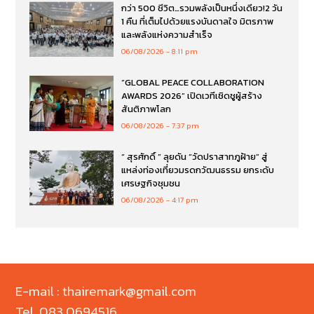
กว่า 500 ชีวิต…รวมพลังเป็นหนึ่งเดียว!2 วัน
1 คืน ที่เต็มไปด้วยแรงบันดาลใจ มิตรภาพ
และพลังแห่งความสำเร็จ
06/08/2026
8:11 pm
“GLOBAL PEACE COLLABORATION
AWARDS 2026” เปิดเวทีเชิดชูผู้สร้าง
สันติภาพโลก
06/08/2026
7:37 pm
“ สุรศักดิ์ ” ลุยดัน “วัดปราสาทภูฝ้าย” สู่
แหล่งท่องเที่ยวมรดกวัฒนธรรม ยกระดับ
เศรษฐกิจชุมชน
06/08/2026
4:17 pm
E-mail : thairemark@gmail.com
Tel. 083 0694516