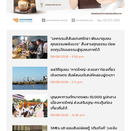
“มหกรรมสีสันแห่งศรัทธา พัฒนาชุมชน
คุณธรรมพลังบวร” สืบสานคุณธรรม ต่อย
อดทุนวัฒนธรรมสู่ชุมชนภาคใต้
08/08/2026
3:59 pm
ยลวิถีชุมชน “หาดใหญ่-สงขลา”ท่องเที่ยว
เชิงเกษตร สัมผัสมนต์เสน่ห์คลองอู่ตะเภา
08/08/2026
2:11 pm
บุญมหาทานตักบาตรพระ 10,000 รูปกลาง
เมืองหาดใหญ่ ส่งเสริมบุญ-กระตุ้นท่อง
เที่ยวถิ่นใต้
08/08/2026
12:36 pm
SMEs เฮ! ออมสินปล่อยกู้ ‘เติมตังค์’ วงเงิน