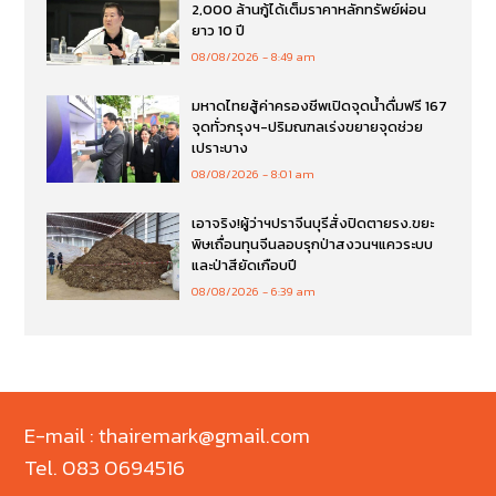
2,000 ล้านกู้ได้เต็มราคาหลักทรัพย์ผ่อน
ยาว 10 ปี
08/08/2026
8:49 am
มหาดไทยสู้ค่าครองชีพเปิดจุดน้ำดื่มฟรี 167
จุดทั่วกรุงฯ-ปริมณฑลเร่งขยายจุดช่วย
เปราะบาง
08/08/2026
8:01 am
เอาจริง!ผู้ว่าฯปราจีนบุรีสั่งปิดตายรง.ขยะ
พิษเถื่อนทุนจีนลอบรุกป่าสงวนฯแควระบบ
และป่าสียัดเกือบปี
08/08/2026
6:39 am
E-mail : thairemark@gmail.com
Tel. 083 0694516