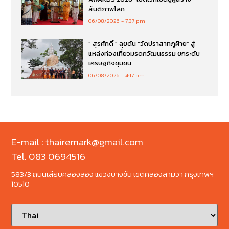
สันติภาพโลก
06/08/2026
7:37 pm
“ สุรศักดิ์ ” ลุยดัน “วัดปราสาทภูฝ้าย” สู่
แหล่งท่องเที่ยวมรดกวัฒนธรรม ยกระดับ
เศรษฐกิจชุมชน
06/08/2026
4:17 pm
E-mail : thairemark@gmail.com
Tel. 083 0694516
583/3 ถนนเลียบคลองสอง แขวงบางชัน เขตคลองสามวา กรุงเทพฯ
10510