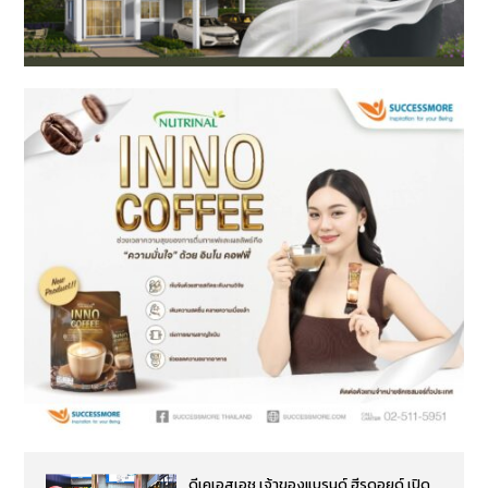
ดีเคเอสเอช เจ้าของแบรนด์ ฮีรูดอยด์ เปิด