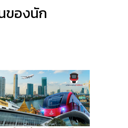
านของนัก