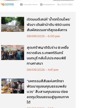
เปิดมนต์เสน่ห์ ‘น้ำตกโตนไพร’
พังงา เดินฝ่าป่าดิบ 650 เมตร
สัมผัสธรรมชาติสุดอลังการ
08/08/2026
6:00 pm
สุดเศร้า!ญาติรับร่าง 8 เหยื่อ
กราดยิงร.ร.เทพศริรินทร์
นนทบุรี กลับไปประกอบพิธี
ทางศาสนา
08/08/2026
4:47 pm
“มหกรรมสีสันแห่งศรัทธา
พัฒนาชุมชนคุณธรรมพลัง
บวร” สืบสานคุณธรรม ต่อย
อดทุนวัฒนธรรมสู่ชุมชนภาค
ใต้