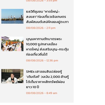
08/08/2026
3:59 pm
ยลวิถีชุมชน “หาดใหญ่-
สงขลา”ท่องเที่ยวเชิงเกษตร
สัมผัสมนต์เสน่ห์คลองอู่ตะเภา
08/08/2026
2:11 pm
บุญมหาทานตักบาตรพระ
10,000 รูปกลางเมือง
หาดใหญ่ ส่งเสริมบุญ-กระตุ้น
ท่องเที่ยวถิ่นใต้
08/08/2026
12:36 pm
SMEs เฮ! ออมสินปล่อยกู้
‘เติมตังค์’ วงเงิน 2,000 ล้านกู้
ได้เต็มราคาหลักทรัพย์ผ่อน
ยาว 10 ปี
08/08/2026
8:49 am