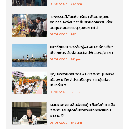
08/08/2026
4:47 pm
“มหกรรมสีสันแห่งศรัทธา พัฒนาชุมชน
คุณธรรมพลังบวร” สืบสานคุณธรรม ต่อย
อดทุนวัฒนธรรมสู่ชุมชนภาคใต้
08/08/2026
3:59 pm
ยลวิถีชุมชน “หาดใหญ่-สงขลา”ท่องเที่ยว
เชิงเกษตร สัมผัสมนต์เสน่ห์คลองอู่ตะเภา
08/08/2026
2:11 pm
บุญมหาทานตักบาตรพระ 10,000 รูปกลาง
เมืองหาดใหญ่ ส่งเสริมบุญ-กระตุ้นท่อง
เที่ยวถิ่นใต้
08/08/2026
12:36 pm
SMEs เฮ! ออมสินปล่อยกู้ ‘เติมตังค์’ วงเงิน
2,000 ล้านกู้ได้เต็มราคาหลักทรัพย์ผ่อน
ยาว 10 ปี
08/08/2026
8:49 am