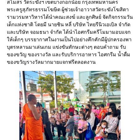
สโมสร วัดระฆังฯ เขตบางกอกน้อย กรุงเทพมหานคร
พระครูสุภัทรธรรมโฆษิต ผู้ช่วยเจ้าอาวาสวัดระฆังโฆสิตา
รามวรมหาวิหารได้นำคณะสงฆ์ และลูกศิษย์ จัดกิจกรรมวัน
เด็กแห่งชาติ โดยมี นายชิน หลี่ บริษัท ไทยรีนิวเอเบิล จำกัด
และบริษัท จอมธนา จำกัด ได้นำไอศกรีมครีโมมามอบแจก
ให้เด็กๆ บรรยากาศในงานเป็นไปอย่างคึกคักมีผู้ปกครองพา
บุตรหลานมาเล่นเกม แข่งขันทักษะต่างๆ ตอบคำถาม รับ
ของขวัญ ของรางวัล และรับบริการอาหาร ไอศกรีม น้ำดื่ม
ของขวัญรางวัลมากมายแจกฟรีตลอดงาน