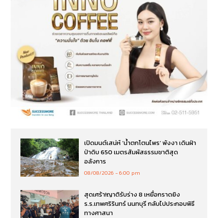
เปิดมนต์เสน่ห์ ‘น้ำตกโตนไพร’ พังงา เดินฝ่า
ป่าดิบ 650 เมตรสัมผัสธรรมชาติสุด
อลังการ
08/08/2026
6:00 pm
สุดเศร้า!ญาติรับร่าง 8 เหยื่อกราดยิง
ร.ร.เทพศริรินทร์ นนทบุรี กลับไปประกอบพิธี
ทางศาสนา