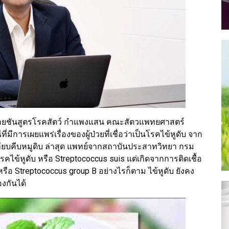
ฝ่ายชันสูตรโรคสัตว์ กำแพงแสน คณะสัตวแพทยศาสตร์
ีการเผยแพร่เรื่องของผู้ป่วยที่เชื่อว่าเป็นโรคไข้หูดับ จาก
กียบคีบหมูดิบ ล่าสุด แพทย์จากสถาบันประสาทวิทยา กรม
รคไข้หูดับ หรือ Streptococcus suis แต่เกิดจากการติดเชื้อ
 หรือ Streptococcus group B อย่างไรก็ตาม ไข้หูดับ ยังคง
องกันได้