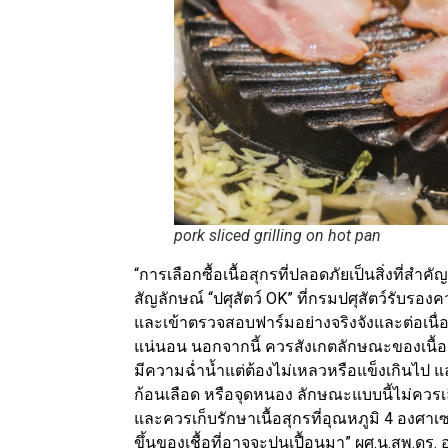
pork sliced grilling on hot pan
“การเลือกซื้อเนื้อสุกรที่ปลอดภัยเป็นสิ่งที่
สัญลักษณ์ “ปศุสัตว์ OK” ที่กรมปศุสัตว์รับ
และเข้าตรวจสอบฟาร์มอย่างจริงจังและต่อเนื่อง 
แน่นอน นอกจากนี้ ควรสังเกตลักษณะของเนื้อสุ
มีความฉ่ำน้ำแต่ต้องไม่เหลวหรือแข็งเกินไป แ
ก้อนเลือด หรือจุดหนอง ลักษณะแบบนี้ไม่ควรเล
และควรเก็บรักษาเนื้อสุกรที่อุณหภูมิ 4 องศาเซ
ขึ้นของเชื้อที่อาจจะปนเปื้อนมา” ผศ.น.สพ.ดร. 