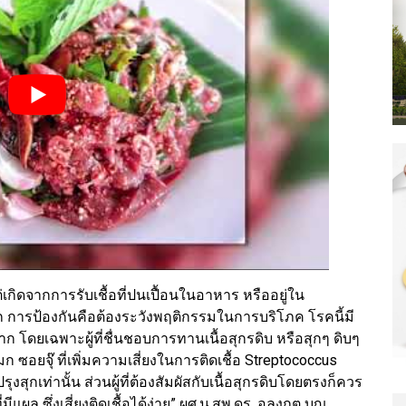
ต่เกิดจากการรับเชื้อที่ปนเปื้อนในอาหาร หรืออยู่ใน
มาก การป้องกันคือต้องระวังพฤติกรรมในการบริโภค โรคนี้มี
 โดยเฉพาะผู้ที่ชื่นชอบการทานเนื้อสุกรดิบ หรือสุกๆ ดิบๆ
มก ซอยจุ๊ ที่เพิ่มความเสี่ยงในการติดเชื้อ Streptococcus
รุงสุกเท่านั้น ส่วนผู้ที่ต้องสัมผัสกับเนื้อสุกรดิบโดยตรงก็ควร
แผล ซึ่งเสี่ยงติดเชื้อได้ง่าย” ผศ.น.สพ.ดร. อลงกต บุญ