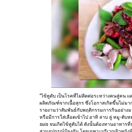
“ไข้หูดับ เป็นโรคที่ไม่ติดต่อระหว่างคนสู่คน แ
ผลิตภัณฑ์จากเนื้อสุกร ซึ่งโอกาสเกิดขึ้นไม่
รายงานว่าสัมพันธ์กับพฤติกรรมการกินอย่างมาก
หรือมีการใส่เลือดเข้าไป อาทิ ลาบ ลู่ หมู-ตับห
suis จนเกิดไข้หูดับได้ ดังนั้นต้องทานอาหารที่ป
สวมอุปกรณ์ป้องกัน โดยเฉพาะบริเวณผิวหนังที่มี