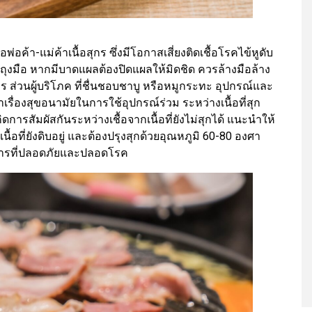
อค้า-แม่ค้าเนื้อสุกร ซึ่งมีโอกาสเสี่ยงติดเชื้อโรคไข้หูดับ
ุงมือ หากมีบาดแผลต้องปิดแผลให้มิดชิด ควรล้างมือล้าง
ุกร ส่วนผู้บริโภค ที่ชื่นชอบชาบู หรือหมูกระทะ อุปกรณ์และ
ื่องสุขอนามัยในการใช้อุปกรณ์ร่วม ระหว่างเนื้อที่สุก
กิดการสัมผัสกันระหว่างเชื้อจากเนื้อที่ยังไม่สุกได้ แนะนำให้
่เนื้อที่ยังดิบอยู่ และต้องปรุงสุกด้วยอุณหภูมิ 60-80 องศา
อาหารที่ปลอดภัยและปลอดโรค