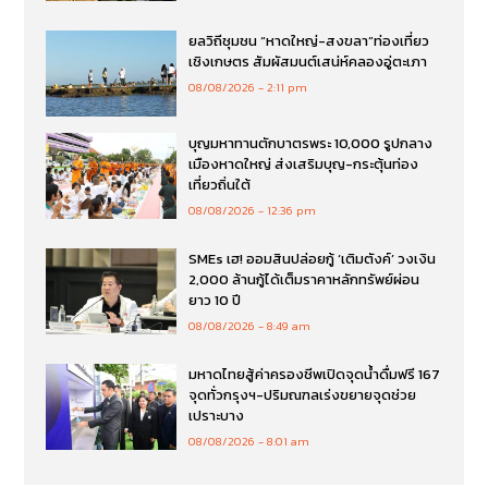
ยลวิถีชุมชน “หาดใหญ่-สงขลา”ท่องเที่ยว
เชิงเกษตร สัมผัสมนต์เสน่ห์คลองอู่ตะเภา
08/08/2026
2:11 pm
บุญมหาทานตักบาตรพระ 10,000 รูปกลาง
เมืองหาดใหญ่ ส่งเสริมบุญ-กระตุ้นท่อง
เที่ยวถิ่นใต้
08/08/2026
12:36 pm
SMEs เฮ! ออมสินปล่อยกู้ ‘เติมตังค์’ วงเงิน
2,000 ล้านกู้ได้เต็มราคาหลักทรัพย์ผ่อน
ยาว 10 ปี
08/08/2026
8:49 am
มหาดไทยสู้ค่าครองชีพเปิดจุดน้ำดื่มฟรี 167
จุดทั่วกรุงฯ-ปริมณฑลเร่งขยายจุดช่วย
เปราะบาง
08/08/2026
8:01 am