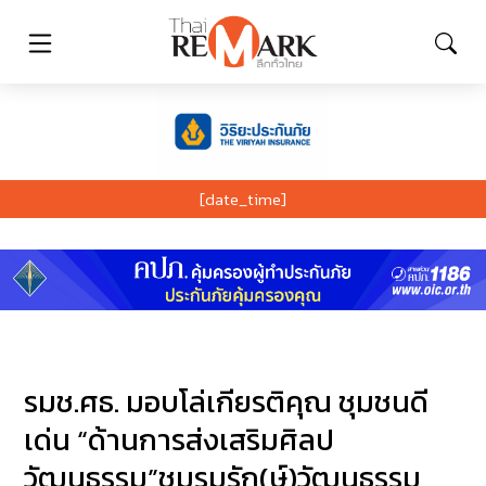
[date_time]
รมช.ศธ. มอบโล่เกียรติคุณ ชุมชนดี
เด่น “ด้านการส่งเสริมศิลป
วัฒนธรรม”ชมรมรัก(ษ์)วัฒนธรรม