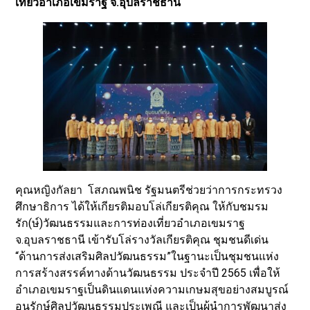
เที่ยวอำเภอเขมราฐ จ.อุบลราชธานี
คุณหญิงกัลยา โสภณพนิช รัฐมนตรีช่วยว่าการกระทรวง
ศึกษาธิการ ได้ให้เกียรติมอบโล่เกียรติคุณ ให้กับชมรม
รัก(ษ์)วัฒนธรรมและการท่องเที่ยวอำเภอเขมราฐ
จ.อุบลราชธานี เข้ารับโล่รางวัลเกียรติคุณ ชุมชนดีเด่น
“ด้านการส่งเสริมศิลปวัฒนธรรม”ในฐานะเป็นชุมชนแห่ง
การสร้างสรรค์ทางด้านวัฒนธรรม ประจำปี 2565 เพื่อให้
อำเภอเขมราฐเป็นดินแดนแห่งความเกษมสุขอย่างสมบูรณ์
อนุรักษ์ศิลปวัฒนธรรมประเพณี และเป็นผู้นำการพัฒนาส่ง