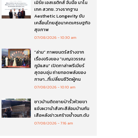
เมิร์ซ เอสเธติกส์ จับมือ นาโน
เทค สวทช. วางรากฐาน
Aesthetic Longevity ขับ
เคลื่อนไทยสู่อนาคตเศรษฐกิจ
สุขภาพ
07/08/2026
10:30 am
“ล่าม” ภาพยนตร์สร้างจาก
เรื่องจริงของ “เบญจวรรณ
ภูมิแสน” เปิดกาล่าพรีเมียร์
สุดอบอุ่น ถ่ายทอดพลังของ
ภาษา…ที่เปลี่ยนชีวิตผู้คน
07/08/2026
10:10 am
ชาวบ้านติดชายป่ารั้วห้วยขา
แข้งผวานำสังกะสีล้อมบ้านกัน
เสือหลังข่าวเศร้าขย้ำจนท.ดับ
07/08/2026
7:16 am