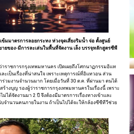
ข้มมาตรการลอยกระทง ห่วงจุดเสี่ยงริมน้ำ จ่อ ตั้งศูนย์
อง-มีการละเล่นในพื้นที่จัดงาน เล็ง บรรจุหลักสูตรซีพี
ธุ์ ผู้ว่าราชการกรุงเทพมหานคร เปิดเผยถึงโศกนาฏกรรมอิแท
และเป็นเรื่องที่น่าสนใจ เพราะเหตุการณ์ที่อิแทวอน ส่วน
มาร่วมงานจำนวนมาก โดยเมื่อวันที่ 30 ต.ค. ที่ผ่านมา ตนได้
ร้างบุญ รองผู้ว่าราชการกรุงเทพมหานครในเรื่องนี้ เพราะ
งไม่ได้จัดงานมา 2 ปี จึงต้องมีมาตรการเรื่องทางเข้าและ
จนับจำนวนคนภายในงาน ถ้าเป็นไปได้จะให้กล้องซีซีทีวีช่วย