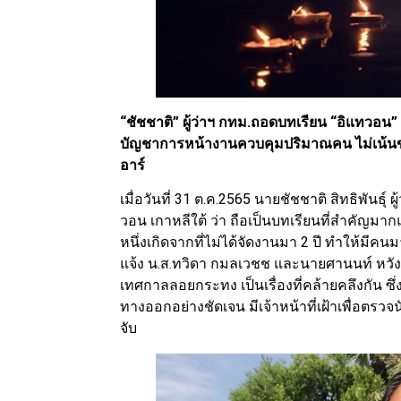
“ชัชชาติ” ผู้ว่าฯ กทม.ถอดบทเรียน “อิแทวอน” เ
บัญชาการหน้างานควบคุมปริมาณคน ไม่เน้นขายข
อาร์
เมื่อวันที่ 31 ต.ค.2565 นายชัชชาติ สิทธิพัน
วอน เกาหลีใต้ ว่า ถือเป็นบทเรียนที่สำคัญมาก
หนึ่งเกิดจากที่ไม่ได้จัดงานมา 2 ปี ทำให้มีคน
แจ้ง น.ส.ทวิดา กมลเวชช และนายศานนท์ หวังส
เทศกาลลอยกระทง เป็นเรื่องที่คล้ายคลึงกัน ซึ่
ทางออกอย่างชัดเจน มีเจ้าหน้าที่เฝ้าเพื่อตรว
จับ