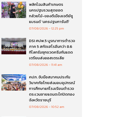
พลิกโฉมสินค้าเกษตร
นครปฐมรวมสุดยอด
กล้วยไม้-ของดีเมืองเจดีย์ชู
แบรนด์ ‘นครปฐมการันตี’
07/08/2026
12:25 pm
DSI ศปพ.5 บูรณาการตำรวจ
ภาค 5 สกัดเฮโรอีนกว่า 8.6
กิโลกรัมซุกขวดครีมกันแดด
เตรียมส่งออสเตรเลีย
07/08/2026
11:41 am
คปภ. จับมือสมาคมประกัน
วินาศภัยไทยส่งมอบอุปกรณ์
การศึกษาแก่โรงเรียนตำรวจ
ตระเวนชายแดนตะโกปิดทอง
จังหวัดราชบุรี
07/08/2026
10:52 am