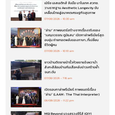
เมิร์ซ เอสเธติกส์ จับมือ นาโนเทค สวทช.
วางรากฐาน Aesthetic Longevity ขับ
เคลื่อนไทยสู่อนาคตเศรษฐกิจสุขภาพ
07/08/2026
10:30 am
“ล่าม” ภาพยนตร์สร้างจากเรื่องจริงของ
“เบญจวรรณ ภูมิแสน” เปิดกาล่าพรีเมียร์สุด
อบอุ่น ถ่ายทอดพลังของภาษา…ที่เปลี่ยน
ชีวิตผู้คน
07/08/2026
10:10 am
ชาวบ้านติดชายป่ารั้วห้วยขาแข้งผวานำ
สังกะสีล้อมบ้านกันเสือหลังข่าวเศร้าขย้ำ
จนท.ดับ
07/08/2026
7:16 am
เปิดรอบกาล่าพรีเมียร์ ภาพยนตร์เรื่อง
”ล่าม“ (LAAM : The Thai Interpreter)
06/08/2026
11:22 pm
MGI Beyond บวงสรวงซีรีส์ iQIYI