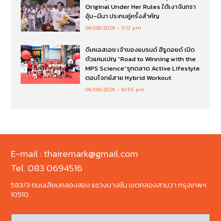
Original Under Her Rules ใต้เงาจันทรา
อุ้ม–มีนา ประกบคู่ครั้งสำคัญ
06/08/2026
11:12 pm
ดีเคเอสเอช เจ้าของแบรนด์ ฮีรูดอยด์ เปิด
ตัวแคมเปญ “Road to Winning with the
MPS Science”รุกตลาด Active Lifestyle
ตอบโจทย์สาย Hybrid Workout
06/08/2026
10:55 pm
E-mail : thairemark@gmail.com
Tel. 083 0694516
583/3 ถนนเลียบคลองสอง แขวงบางชัน เขตคลองสามวา กรุงเทพฯ
10510