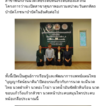
สาขาพนักงานนวดไทยระดับหนึ่งระดับสองแล้วก็มี
โครงการว่าจะเปิดสาขาสุขภาพองรวมสปาตะวันตกหัตถ
บำบัดโภชนาบำบัดในอันดับต่อไป
ทั้งนี้เปิดเป็นศูนย์การเรียนรู้และพัฒนาการแพทย์แผนไทย
“บุญญารัตน์ธนาคิม”เปิดอบรมเกี่ยวกับการนวด จะมีนวด
ไทย นวดฝ่าเท้า นวดอ่ะโรม่า นวดน้ำมันขัดผิวหินร้อน นวด
ขอบแก้ววิ่งแก้วกลัวซา นวดหน้าประคบสมุนไพรประคบ
หม้อเกลือประมาณนี้