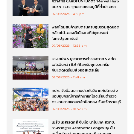
คว้าสิทธิ์ CARDFUN เปิดตัว ‘Marvel Hero
Rush TCG’ รุกขยายคอมมูนิตี้ทั่วประเทศ
07/08/2026
4:19 pm
พลิกโฉมสินค้าเกษตรนครปฐมรวมสุดยอด
กล้วยไม้-ของดีเมืองเจดีย์ชูแบรนด์
‘นครปฐมการันตี’
07/08/2026
12:25 pm
DSI ศปพ.5 บูรณาการตำรวจภาค 5 สกัด
เฮโรอีนกว่า 8.6 กิโลกรัมซุกขวดครีม
กันแดดเตรียมส่งออสเตรเลีย
07/08/2026
11:41 am
คปภ. จับมือสมาคมประกันวินาศภัยไทยส่ง
มอบอุปกรณ์การศึกษาแก่โรงเรียนตำรวจ
ตระเวนชายแดนตะโกปิดทอง จังหวัดราชบุรี
07/08/2026
10:52 am
เมิร์ซ เอสเธติกส์ จับมือ นาโนเทค สวทช.
วางรากฐาน Aesthetic Longevity ขับ
เคลื่อนไทยสู่อนาคตเศรษฐกิจสุขภาพ