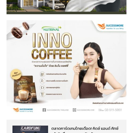
ตลาดการ์ดเกมไทยเดือด! คิดซ์ แอนด์ คิทซ์