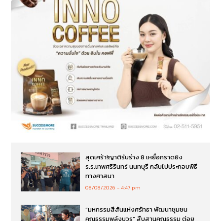
สุดเศร้า!ญาติรับร่าง 8 เหยื่อกราดยิง
ร.ร.เทพศริรินทร์ นนทบุรี กลับไปประกอบพิธี
ทางศาสนา
08/08/2026
4:47 pm
“มหกรรมสีสันแห่งศรัทธา พัฒนาชุมชน
คุณธรรมพลังบวร” สืบสานคุณธรรม ต่อย