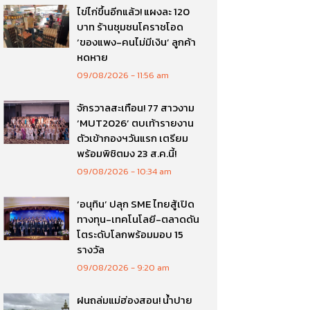
ไข่ไก่ขึ้นอีกแล้ว! แผงละ 120
บาท ร้านชุมชนโคราชโอด
‘ของแพง-คนไม่มีเงิน’ ลูกค้า
หดหาย
09/08/2026
11:56 am
จักรวาลสะเทือน! 77 สาวงาม
‘MUT2026’ ตบเท้ารายงาน
ตัวเข้ากองฯวันแรก เตรียม
พร้อมพิชิตมง 23 ส.ค.นี้!
09/08/2026
10:34 am
‘อนุทิน’ ปลุก SME ไทยสู้เปิด
ทางทุน-เทคโนโลยี-ตลาดดัน
โตระดับโลกพร้อมมอบ 15
รางวัล
09/08/2026
9:20 am
ฝนถล่มแม่ฮ่องสอน! น้ำปาย