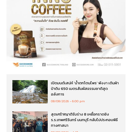
เปิดมนต์เสน่ห์ ‘น้ำตกโตนไพร’ พังงา เดินฝ่า
ป่าดิบ 650 เมตรสัมผัสธรรมชาติสุด
อลังการ
08/08/2026
6:00 pm
สุดเศร้า!ญาติรับร่าง 8 เหยื่อกราดยิง
ร.ร.เทพศริรินทร์ นนทบุรี กลับไปประกอบพิธี
ทางศาสนา