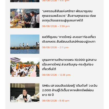
08/08/2026
4:47 pm
“มหกรรมสีสันแห่งศรัทธา พัฒนาชุมชน
คุณธรรมพลังบวร” สืบสานคุณธรรม ต่อย
อดทุนวัฒนธรรมสู่ชุมชนภาคใต้
08/08/2026
3:59 pm
ยลวิถีชุมชน “หาดใหญ่-สงขลา”ท่องเที่ยว
เชิงเกษตร สัมผัสมนต์เสน่ห์คลองอู่ตะเภา
08/08/2026
2:11 pm
บุญมหาทานตักบาตรพระ 10,000 รูปกลาง
เมืองหาดใหญ่ ส่งเสริมบุญ-กระตุ้นท่อง
เที่ยวถิ่นใต้
08/08/2026
12:36 pm
SMEs เฮ! ออมสินปล่อยกู้ ‘เติมตังค์’ วงเงิน
2,000 ล้านกู้ได้เต็มราคาหลักทรัพย์ผ่อน
ยาว 10 ปี
08/08/2026
8:49 am