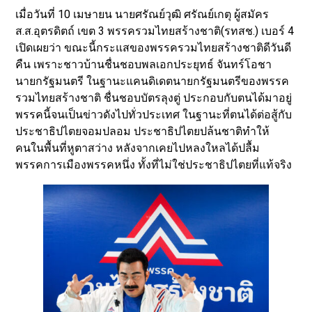
เมื่อวันที่ 10 เมษายน นายศรัณย์วุฒิ ศรัณย์เกตุ ผู้สมัคร
ส.ส.อุตรดิตถ์ เขต 3 พรรครวมไทยสร้างชาติ(รทสช.) เบอร์ 4
เปิดเผยว่า ขณะนี้กระแสของพรรครวมไทยสร้างชาติดีวันดี
คืน เพราะชาวบ้านชื่นชอบพลเอกประยุทธ์ จันทร์โอชา
นายกรัฐมนตรี ในฐานะแคนดิเดตนายกรัฐมนตรีของพรรค
รวมไทยสร้างชาติ ชื่นชอบบัตรลุงตู่ ประกอบกับตนได้มาอยู่
พรรคนี้จนเป็นข่าวดังไปทั่วประเทศ ในฐานะที่ตนได้ต่อสู้กับ
ประชาธิปไตยจอมปลอม ประชาธิปไตยปล้นชาติทำให้
คนในพื้นที่หูตาสว่าง หลังจากเคยไปหลงใหลได้ปลื้ม
พรรคการเมืองพรรคหนึ่ง ทั้งที่ไม่ใช่ประชาธิปไตยที่แท้จริง