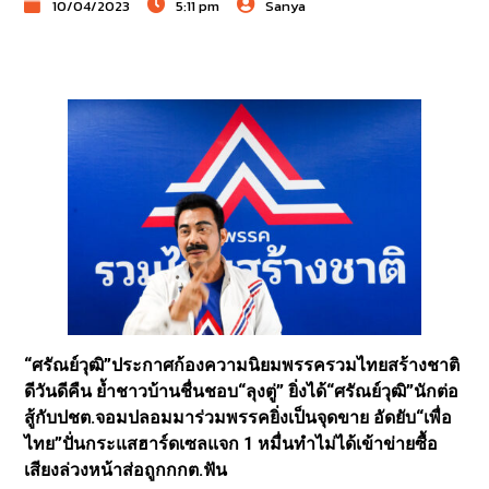
10/04/2023
5:11 pm
Sanya
“ศรัณย์วุฒิ”ประกาศก้องความนิยมพรรครวมไทยสร้างชาติ
ดีวันดีคืน ย้ำชาวบ้านชื่นชอบ“ลุงตู่” ยิ่งได้“ศรัณย์วุฒิ”นักต่อ
สู้กับปชต.จอมปลอมมาร่วมพรรคยิ่งเป็นจุดขาย อัดยับ“เพื่อ
ไทย”ปั่นกระแสฮาร์ดเซลแจก 1 หมื่นทำไม่ได้เข้าข่ายซื้อ
เสียงล่วงหน้าส่อถูกกกต.ฟัน