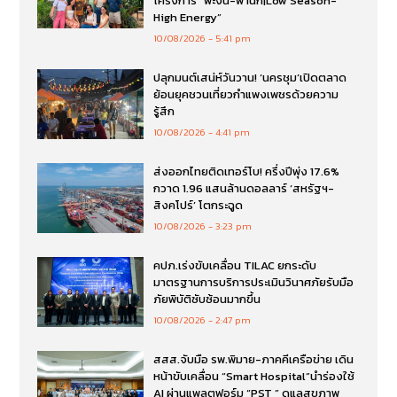
โครงการ “พะงัน-พำนัก|Low Season-
High Energy”
10/08/2026
5:41 pm
ปลุกมนต์เสน่ห์วันวาน! ‘นครชุม’เปิดตลาด
ย้อนยุคชวนเที่ยวกำแพงเพชรด้วยความ
รู้สึก
10/08/2026
4:41 pm
ส่งออกไทยติดเทอร์โบ! ครึ่งปีพุ่ง 17.6%
กวาด 1.96 แสนล้านดอลลาร์ ‘สหรัฐฯ-
สิงคโปร์’ โตกระฉูด
10/08/2026
3:23 pm
คปภ.เร่งขับเคลื่อน TILAC ยกระดับ
มาตรฐานการบริการประเมินวินาศภัยรับมือ
ภัยพิบัติซับซ้อนมากขึ้น
10/08/2026
2:47 pm
สสส.จับมือ รพ.พิมาย-ภาคคีเครือข่าย เดิน
หน้าขับเคลื่อน “Smart Hospital”นำร่องใช้
AI ผ่านแพลตฟอร์ม “PST ” ดูแลสุขภาพ