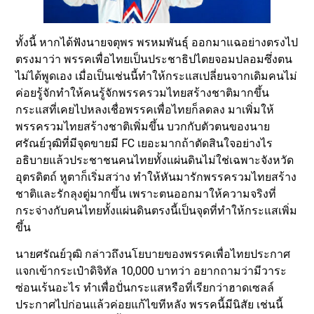
ทั้งนี้ หากได้ฟังนายจตุพร พรหมพันธุ์ ออกมาแฉอย่างตรงไป
ตรงมาว่า พรรคเพื่อไทยเป็นประชาธิปไตยจอมปลอมซึ่งตน
ไม่ได้พูดเอง เมื่อเป็นเช่นนี้ทำให้กระแสเปลี่ยนจากเดิมคนไม่
ค่อยรู้จักทำให้คนรู้จักพรรครวมไทยสร้างชาติมากขึ้น
กระแสที่เคยไปหลงเชื่อพรรคเพื่อไทยก็ลดลง มาเพิ่มให้
พรรครวมไทยสร้างชาติเพิ่มขึ้น บวกกับตัวตนของนาย
ศรัณย์วุฒิที่มีจุดขายมี FC เยอะมากถ้าตัดสินใจอย่างไร
อธิบายแล้วประชาชนคนไทยทั้งแผ่นดินไม่ใช่เฉพาะจังหวัด
อุตรดิตถ์ หูตาก็เริ่มสว่าง ทำให้หันมารักพรรครวมไทยสร้าง
ชาติและรักลุงตู่มากขึ้น เพราะตนออกมาให้ความจริงที่
กระจ่างกับคนไทยทั้งแผ่นดินตรงนี้เป็นจุดที่ทำให้กระแสเพิ่ม
ขึ้น
นายศรัณย์วุฒิ กล่าวถึงนโยบายของพรรคเพื่อไทยประกาศ
แจกเข้ากระเป๋าดิจิทัล 10,000 บาทว่า อยากถามว่ามีวาระ
ซ่อนเร้นอะไร ทำเพื่อปั่นกระแสหรือที่เรียกว่าฮาดเซลล์
ประกาศไปก่อนแล้วค่อยแก้ไขทีหลัง พรรคนี้มีนิสัย เช่นนี้