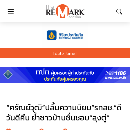
[date_time]
“ศรัณย์วุฒิ”ปลื้มความนิยม”รทสช.”ดี
วันดีคืน ย้ำชาวบ้านชื่นชอบ“ลุงตู่”