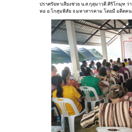
ปราศรัยหาเสียงช่วย น.ส.กุสุมาวตี ศิริโกมุท 
หอ อ.โกสุมพิสัย จ.มหาสารคาม โดยมี อดีตค