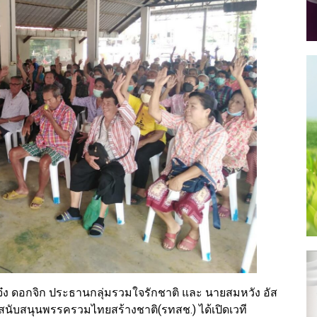
 เจ๋ง ดอกจิก ประธานกลุ่มรวมใจรักชาติ และ นายสมหวัง อัส
สนับสนุนพรรครวมไทยสร้างชาติ(รทสช.) ได้เปิดเวที