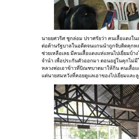
นายยศวริศ ชูกล่อม ปราศรัยว่า คนเสื้อแดงในอ
ต่อต้านรัฐบาลในอดีตจนแกนนำถูกจับติดคุกหลา
ช่วยเหลือเลย มีคนเสื้อแดงแห่แหนไปเยี่ยม
จำนำ เพื่อประกันตัวออกมา ตอนอยู่ในคุกไม
หลวงพ่อเอาข้าวที่บิณฑบาตมาให้กิน คนเสื้อแดงเ
แต่นายสมหวังที่คอยดูแลเอาของไปเยี่ยมและลูก