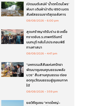
เปิดมนต์เสน่ห์ ‘น้ำตกโตนไพร’
พังงา เดินฝ่าป่าดิบ 650 เมตร
สัมผัสธรรมชาติสุดอลังการ
08/08/2026
6:00 pm
สุดเศร้า!ญาติรับร่าง 8 เหยื่อ
กราดยิงร.ร.เทพศริรินทร์
นนทบุรี กลับไปประกอบพิธี
ทางศาสนา
08/08/2026
4:47 pm
“มหกรรมสีสันแห่งศรัทธา
พัฒนาชุมชนคุณธรรมพลัง
บวร” สืบสานคุณธรรม ต่อย
อดทุนวัฒนธรรมสู่ชุมชนภาค
ใต้
08/08/2026
3:59 pm
ยลวิถีชุมชน “หาดใหญ่-