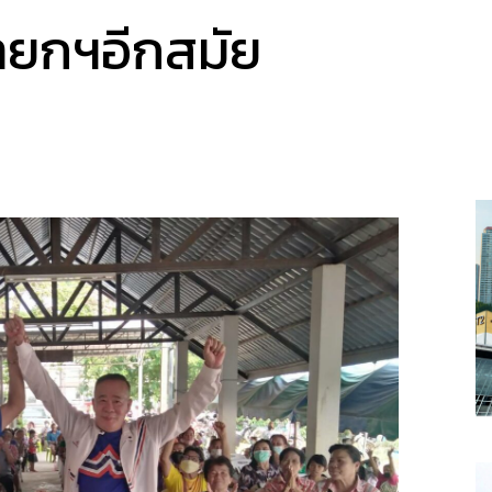
งนายกฯอีกสมัย
a