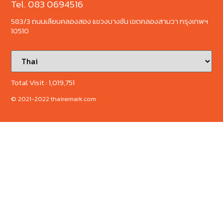
Tel. 083 0694516
583/3 ถนนเลียบคลองสอง แขวงบางชัน เขตคลองสามวา กรุงเทพฯ
10510
Total Visit :
1,019,751
© 2021-2022 thairemark.com