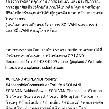
โครงการที่ผสานคุณภาพ การออกแบบ และประสบการณ์
การอยู่อาศัยเข้าไว้ด้วยกัน ภายใต้แนวคิด “คุณภาพเพื่อทุก
ชีวิต” เพื่อสร้างคุณค่าให้กับผู้อยู่อาศัย ครอบครัว และชุมชน
ในระยะยาว
ผู้สนใจสามารถเยี่ยมชมโครงการ SŌLVANI นครสวรรค์
และ SŌLVANI พิษณุโลก พร้อม
สอบถามรายละเอียดแบบบ้าน ราคา และข้อเสนอพิเศษได้ที่
สำนักงานขายโครงการ หรือช่องทาง CP LAND
Residential โทร. 02-088-0999 / Line: @cpland / Website:
https://www.cplandresidential.com
#CPLAND #CPLANDProperty
#AccessibleCommunitiesForLife #SŌLVANI
#SŌLVANINakhonSawan #SŌLVANIPhitsanulok #โซลวา
นี #โซลวานีนครสวรรค์ #โซลวานีพิษณุโลก #โครงการ
บ้านหรู #บ้านในเมือง #บ้านเดี่ยว #ซีพีแลนด์ #คุณภาพเพื่อ
ชีวิต #บ้านเดี่ยวนครสวรรค์ #บ้านเดี่ยวพิษณุโลก