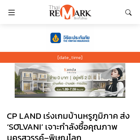
[date_time]
CP LAND เร่งเกมบ้านหรูภูมิภาค ส่ง
‘SŌLVANI’ เจาะกำลังซื้อคุณภาพ
นครสวรรค์–พิษณุโลก