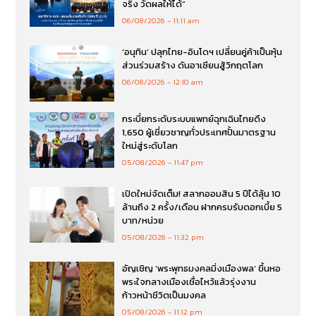
จริง วัดผลให้ได้”
06/08/2026
11:11 am
‘อนุทิน’ ปลุกไทย-อินโดฯ เปลี่ยนคู่ค้าเป็นหุ้น
ส่วนร่วมสร้าง ดันอาเซียนสู้วิกฤตโลก
06/08/2026
12:10 am
กระบี่ยกระดับระบบแพทย์ฉุกเฉินไทยดึง
1,650 ผู้เชี่ยวชาญทั่วประเทศปั้นมาตรฐาน
ใหม่สู่ระดับโลก
05/08/2026
11:47 pm
เปิดใหม่จัดเต็ม! สลากออมสิน 5 ปีได้ลุ้น 10
ล้านถึง 2 ครั้ง/เดือน ฝากครบรับดอกเบี้ย 5
บาท/หน่วย
05/08/2026
11:32 pm
อัญเชิญ ‘พระพุทธมงคลมิ่งเมืองพล’ ขึ้นหอ
พระใจกลางเมืองเชื่อไหว้แล้วรุ่งงาน
ก้าวหน้าชีวิตเป็นมงคล
05/08/2026
11:12 pm