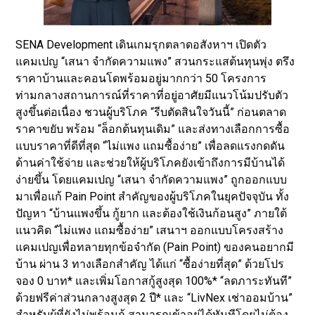
SENA Development เดินเกมรุกตลาดอสังหาฯ เปิดตัว
แคมเปญ “เสนา จำกัดความแพง” สวนกระแสต้นทุนพุ่ง ตรึง
ราคาบ้านและคอนโดพร้อมอยู่มากกว่า 50 โครงการ
ท่ามกลางสถานการณ์ที่ราคาที่อยู่อาศัยมีแนวโน้มปรับตัว
สูงขึ้นต่อเนื่อง ชวนผู้บริโภค “รีบตัดสินใจวันนี้” ก่อนตลาด
ราคาขยับ พร้อม “ล็อกต้นทุนเดิม” และส่งทางเลือกการซื้อ
แบบราคาที่ดีที่สุด “ไม่แพง แถมซื้อง่าย” เพื่อลดแรงกดดัน
ด้านค่าใช้จ่าย และช่วยให้ผู้บริโภคยังเข้าถึงการมีบ้านได้
ง่ายขึ้น โดยแคมเปญ “เสนา จำกัดความแพง” ถูกออกแบบ
มาเพื่อแก้ Pain Point สำคัญของผู้บริโภคในยุคปัจจุบัน ทั้ง
ปัญหา “บ้านแพงขึ้น กู้ยาก และต้องใช้เงินก้อนสูง” ภายใต้
แนวคิด “ไม่แพง แถมซื้อง่าย” เสนาฯ ออกแบบโครงสร้าง
แคมเปญเพื่อทลายทุกข้อจำกัด (Pain Point) ของคนอยากมี
บ้าน ผ่าน 3 ทางเลือกสำคัญ ได้แก่ “ซื้อง่ายที่สุด” ด้วยโปร
จอง 0 บาท* และเพิ่มโอกาสกู้สูงสุด 100%* “ลดภาระทันที”
ด้วยฟรีค่าส่วนกลางสูงสุด 2 ปี* และ “LivNex เช่าออมบ้าน”
สำหรับผู้ที่ยังไม่พร้อมกู้ สามารถเข้าอยู่ได้ทันทีโดยไม่ต้อง