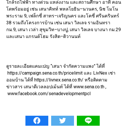
ใกล้รถไฟฟ้า ทางด่วน แหล่งงาน และสถานศึกษา อาทิ คอน
โดพร้อมอยู่ เช่น เสนาคิทท์ พหลโยธิน–นวนคร, นิช โมโน
พระราม 9, เฟล็กซี่ สาทร–เจริญนคร และโคซี่ ศรีนครินทร์
38 รวมถึงโครงการบ้าน เช่น เสนา วิลเลจ รามอินทรา
กม.9, เสนา เวล่า สุขุมวิท–บางปู, เสนา วิลเลจ บางนา กม.29
และเสนา แกรนด์โฮม รังสิต–ติวานนท์
ดูรายละเอียดแคมเปญ “เสนา จำกัดความแพง” ได้ที่
https://campaign.sena.co.th/pricelimit และ LivNex เช่า
ออมบ้าน ได้ที่ https://livnex.sena.co.th/ หรือติดตาม
ข่าวสาร เสนาดีเวลลอปเม้นท์ ได้ที่ www.sena.co.th ,
www.facebook.com/senadevelopmentpcl