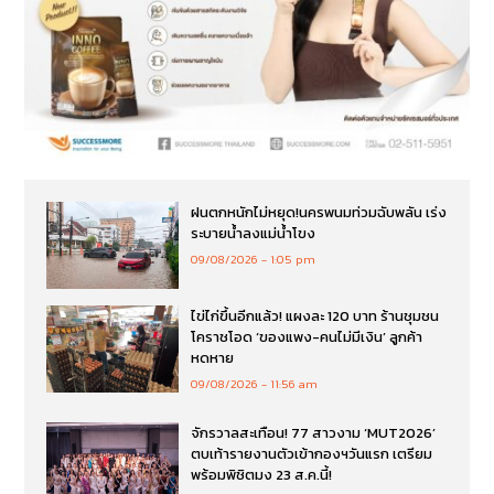
ฝนตกหนักไม่หยุด!นครพนมท่วมฉับพลัน เร่ง
ระบายน้ำลงแม่น้ำโขง
09/08/2026
1:05 pm
ไข่ไก่ขึ้นอีกแล้ว! แผงละ 120 บาท ร้านชุมชน
โคราชโอด ‘ของแพง-คนไม่มีเงิน’ ลูกค้า
หดหาย
09/08/2026
11:56 am
จักรวาลสะเทือน! 77 สาวงาม ‘MUT2026’
ตบเท้ารายงานตัวเข้ากองฯวันแรก เตรียม
พร้อมพิชิตมง 23 ส.ค.นี้!