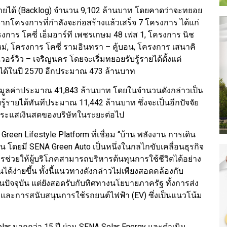
ู้รายได้ (Backlog) จำนวน 9,102 ล้านบาท โดยคาดว่าจะทยอย
จากโครงการที่กำลังจะก่อสร้างแล้วเสร็จ 7 โครงการ ได้แก่
งการ โคซี่ เอ็มอาร์ที เพชรเกษม 48 เฟส 1, โครงการ นิช
หม่, โครงการ โคซี่ รามอินทรา – คู้บอน, โครงการ เสนาคิ
วอร์วิว – เจริญนคร โดยจะเริ่มทยอยรับรู้รายได้ตั้งแต่
ายได้ในปี 2570 อีกประมาณ 473 ล้านบาท
ขายมูลค่าประมาณ 41,843 ล้านบาท โดยในจำนวนดังกล่าวเป็น
้รายได้ทันทีประมาณ 11,442 ล้านบาท ซึ่งจะเป็นอีกปัจจัย
ระแสเงินสดของบริษัทในระยะต่อไป
reen Lifestyle Platform ที่เชื่อม “บ้าน พลังงาน การเดิน
ัน โดยมี SENA Green Auto เป็นหนึ่งในกลไกขับเคลื่อนธุรกิจ
ารช่วยให้ผู้บริโภคสามารถบริหารต้นทุนการใช้ชีวิตได้อย่าง
ได้ง่ายขึ้น ทั้งนี้แนวทางดังกล่าวไม่เพียงสอดคล้องกับ
ัจจุบัน แต่ยังสอดรับกับทิศทางนโยบายภาครัฐ ทั้งการส่ง
p และการสนับสนุนการใช้รถยนต์ไฟฟ้า (EV) ซึ่งเป็นแนวโน้ม
olar มากกว่า 15 ปี ผ่าน SENA Solar Energy และดำเนิน