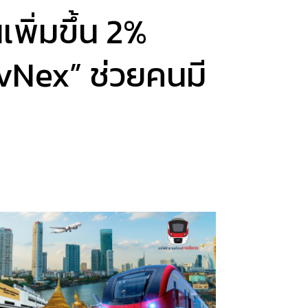
พิ่มขึ้น 2%
ivNex” ช่วยคนมี