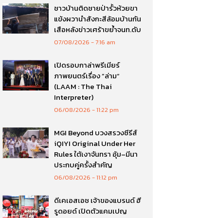
ชาวบ้านติดชายป่ารั้วห้วยขา
แข้งผวานำสังกะสีล้อมบ้านกัน
เสือหลังข่าวเศร้าขย้ำจนท.ดับ
07/08/2026
7:16 am
เปิดรอบกาล่าพรีเมียร์
ภาพยนตร์เรื่อง ”ล่าม“
(LAAM : The Thai
Interpreter)
06/08/2026
11:22 pm
MGI Beyond บวงสรวงซีรีส์
iQIYI Original Under Her
Rules ใต้เงาจันทรา อุ้ม–มีนา
ประกบคู่ครั้งสำคัญ
06/08/2026
11:12 pm
ดีเคเอสเอช เจ้าของแบรนด์ ฮี
รูดอยด์ เปิดตัวแคมเปญ