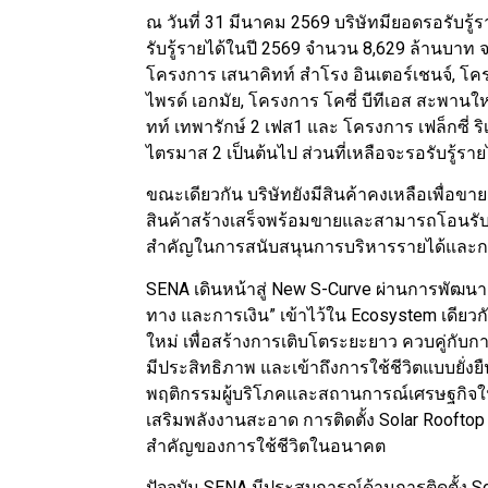
ณ วันที่ 31 มีนาคม 2569 บริษัทมียอดรอรับร
รับรู้รายได้ในปี 2569 จำนวน 8,629 ล้านบาท 
โครงการ เสนาคิทท์ สำโรง อินเตอร์เชนจ์, โคร
ไพรด์ เอกมัย, โครงการ โคซี่ บีทีเอส สะพานใ
ทท์ เทพารักษ์ 2 เฟส1 และ โครงการ เฟล็กซี่ ริเ
ไตรมาส 2 เป็นต้นไป ส่วนที่เหลือจะรอรับรู้ร
ขณะเดียวกัน บริษัทยังมีสินค้าคงเหลือเพื่อ
สินค้าสร้างเสร็จพร้อมขายและสามารถโอนรับรู
สำคัญในการสนับสนุนการบริหารรายได้และก
SENA เดินหน้าสู่ New S-Curve ผ่านการพัฒนา G
ทาง และการเงิน” เข้าไว้ใน Ecosystem เดียวก
ใหม่ เพื่อสร้างการเติบโตระยะยาว ควบคู่กับก
มีประสิทธิภาพ และเข้าถึงการใช้ชีวิตแบบยั่งยืน
พฤติกรรมผู้บริโภคและสถานการณ์เศรษฐกิจในป
เสริมพลังงานสะอาด การติดตั้ง Solar Roofto
สำคัญของการใช้ชีวิตในอนาคต
ปัจจุบัน SENA มีประสบการณ์ด้านการติดตั้ง S